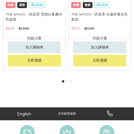
特價
最新
禮品套裝
特價
最新
禮品套裝
網購店取
可中國內地配送
網購店取
可中國內地配送
THE WHOO - 拱辰享 雪煥白養膚水
THE WHOO - 拱辰享 水凝舒養水乳
乳套裝
套裝
$638
$1,238
$593
$1,031
尚餘少量
尚餘少量
加入購物車
加入購物車
立即選購
立即選購
English
店內顧客服務