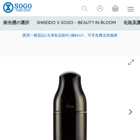
崇光禮の選択
SHISEIDO X SOGO - BEAUTY IN BLOOM
化妝及
寄送中國內地服務只適用於指定商品，若訂單金額少於HK$600(折
美國運通Explorer®信用卡會員購物禮遇：高達5%簽賬回贈！
購買一般貨品(冷凍食品除外)滿$600，可享免費送貨服務
扣後之消費金額計算)，送貨費用為HK$90。若訂單金額HK$600或
以上(折扣後之消費金額計算)，送貨費用以每箱計算首1公斤為
HK$75，其後每額外1公斤運費加收HK$16。