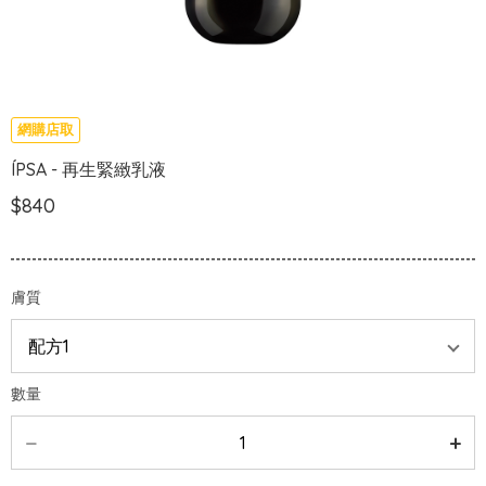
網購店取
ÍPSA - 再生緊緻乳液
$840
膚質
數量