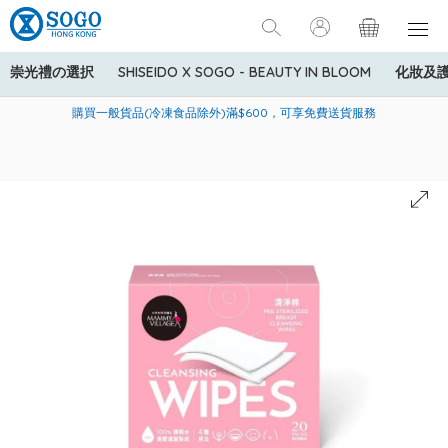
崇光禮の選択
SHISEIDO X SOGO - BEAUTY IN BLOOM
化妝及
寄送中國內地服務只適用於指定商品，若訂單金額少於HK$600(折
美國運通Explorer®信用卡會員購物禮遇：高達5%簽賬回贈！
購買一般貨品(冷凍食品除外)滿$600，可享免費送貨服務
扣後之消費金額計算)，送貨費用為HK$90。若訂單金額HK$600或
以上(折扣後之消費金額計算)，送貨費用以每箱計算首1公斤為
HK$75，其後每額外1公斤運費加收HK$16。