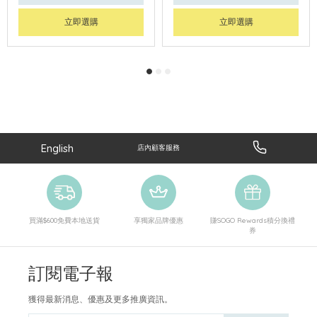
立即選購
立即選購
English
店內顧客服務
買滿$600免費本地送貨
享獨家品牌優惠
賺SOGO Rewards積分換禮
券
訂閱電子報
獲得最新消息、優惠及更多推廣資訊。