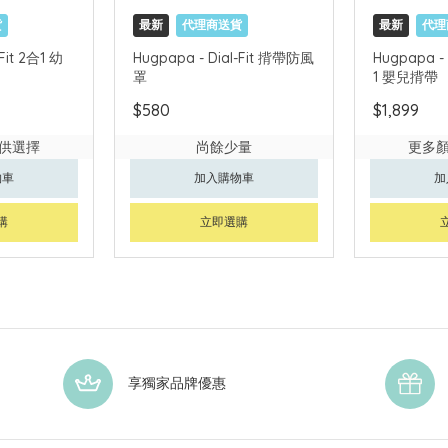
貨
最新
代理商送貨
最新
代理
Fit 2合1 幼
Hugpapa - Dial-Fit 揹帶防風
Hugpapa - 
罩
1 嬰兒揹帶
$580
$1,899
供選擇
尚餘少量
更多
物車
加入購物車
加
購
立即選購
享獨家品牌優惠