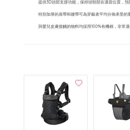
提供3D頭部支撐功能，保持頭頸部在適當位置，
特別加厚的肩帶和腰帶可為穿戴者平均分佈承受的
與嬰兒皮膚接觸的物料均採用100%有機棉，非常