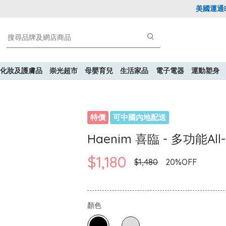
美國運通Expl
化妝及護膚品
崇光超市
母嬰育兒
生活家品
電子電器
運動塑身
特價
可中國內地配送
Haenim 喜臨 - 多功能Al
$1,180
$1,480
20%OFF
顏色