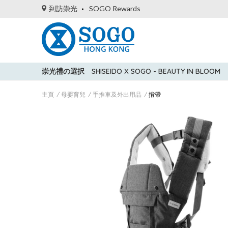
到訪崇光
SOGO Rewards
崇光禮の選択
SHISEIDO X SOGO - BEAUTY IN BLOOM
主頁
母嬰育兒
手推車及外出用品
揹帶