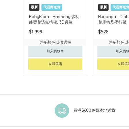
最新
代理商送貨
最新
代理商送
BabyBjörn - Harmony 多功
Hugpapa - Dial-
能嬰兒透氣揹帶, 3D透氣
兒座椅及學行帶
$1,999
$528
更多顏色以供選擇
更多顏色以
加入購物車
加入購
立即選購
立即選
買滿$600免費本地送貨