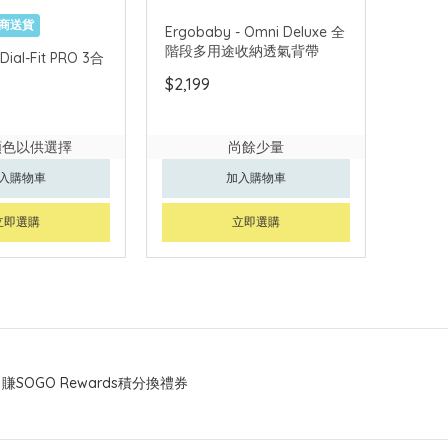
商送貨
Ergobaby - Omni Deluxe 全
階段多用途收納透氣背帶
Dial-Fit PRO 3合
$2,199
顏色以供選擇
尚餘少量
入購物車
加入購物車
立即選購
立即選購
賺SOGO Rewards積分換禮券