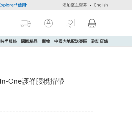
orer®信用卡會員購物禮遇：高達5%簽賬回贈！
添加至主螢幕
購買一般貨品(冷凍食品
English
時尚服飾
國際精品
寵物
中國內地配送專區
到訪店舖
l-In-One護脊腰櫈揹帶