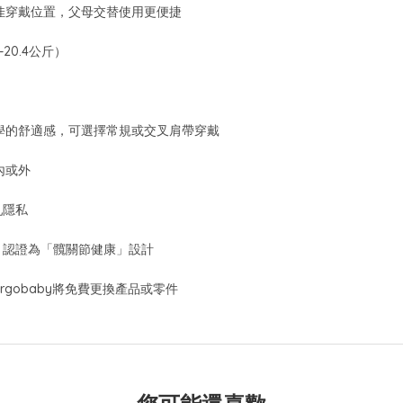
佳穿戴位置，父母交替使用更便捷
20.4公斤）
學的舒適感，可選擇常規或交叉肩帶穿戴
內或外
乳隱私
）認證為「髖關節健康」設計
Ergobaby將免費更換產品或零件