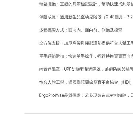
輕鬆擁抱：直觀的肩帶標記設計，幫助快速找到最
伴隨成長：適用新生兒至幼兒階段（0-48個月，3.2-
多種攜帶方式：面向內、面向前、側抱及後背
全方位支撐：加厚肩帶與腰部護墊提供符合人體工
單手調節滑扣：快速單手操作，輕鬆轉換寶寶面向
內置遮陽罩：UPF防曬嬰兒遮陽罩，兼顧防曬與哺
符合人體工學：獲國際髖關節發育不良協會（IHDI
ErgoPromise品質保證：若發現製造或材料缺陷，