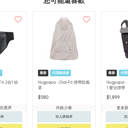
您可能還喜歡
貨
最新
代理商送貨
最新
代理
Fit 2合1 幼
Hugpapa - Dial-Fit 揹帶防風
Hugpapa - 
罩
1 嬰兒揹帶
$580
$1,899
供選擇
尚餘少量
更多
物車
加入購物車
加