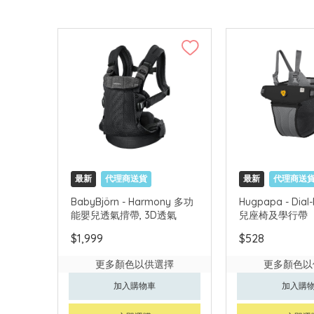
最新
代理商送貨
最新
代理商送
BabyBjörn - Harmony 多功
Hugpapa - Dial-
能嬰兒透氣揹帶, 3D透氣
兒座椅及學行帶
$1,999
$528
更多顏色以供選擇
更多顏色以
加入購物車
加入購