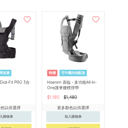
商送貨
特價
可中國內地配送
Dial-Fit PRO 3合
Haenim 喜臨 - 多功能All-In-
One護脊腰櫈揹帶
$1,180
$1,480
顏色以供選擇
更多顏色以供選擇
入購物車
加入購物車