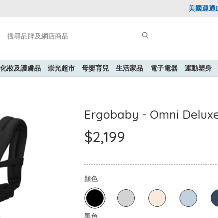
美國運通Expl
化妝及護膚品
崇光超市
母嬰育兒
生活家品
電子電器
運動塑身
Ergobaby - Omni 
$2,199
顏色