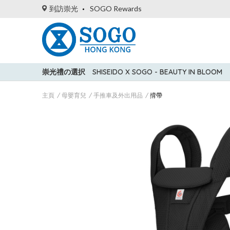
到訪崇光
SOGO Rewards
崇光禮の選択
SHISEIDO X SOGO - BEAUTY IN BLOOM
主頁
母嬰育兒
手推車及外出用品
揹帶