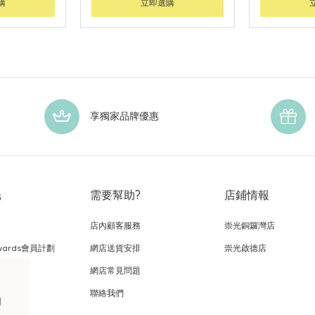
購
立即選購
享獨家品牌優惠
光
需要幫助?
店鋪情報
店內顧客服務
崇光銅鑼灣店
wards會員計劃
網店送貨安排
崇光啟德店
網店常見問題
，
聯絡我們
的