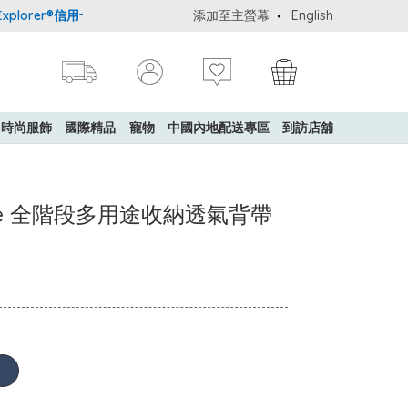
orer®信用卡會員購物禮遇：高達5%簽賬回贈！
添加至主螢幕
購買一般貨品(冷凍食品
English
時尚服飾
國際精品
寵物
中國內地配送專區
到訪店舖
Deluxe 全階段多用途收納透氣背帶