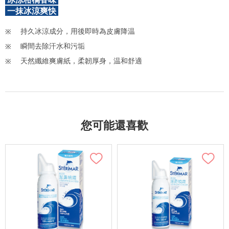
一抹冰涼爽快
持久冰涼成分，用後即時為皮膚降温
瞬間去除汗水和污垢
天然纖維爽膚紙，柔韌厚身，温和舒適
您可能還喜歡