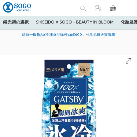
崇光禮の選択
SHISEIDO X SOGO - BEAUTY IN BLOOM
化妝及
寄送中國內地服務只適用於指定商品，若訂單金額少於HK$600(折
美國運通Explorer®信用卡會員購物禮遇：高達5%簽賬回贈！
購買一般貨品(冷凍食品除外)滿$600，可享免費送貨服務
扣後之消費金額計算)，送貨費用為HK$90。若訂單金額HK$600或
以上(折扣後之消費金額計算)，送貨費用以每箱計算首1公斤為
HK$75，其後每額外1公斤運費加收HK$16。