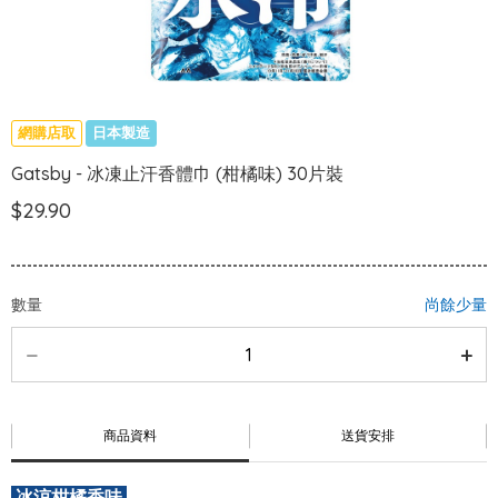
網購店取
日本製造
Gatsby - 冰凍止汗香體巾 (柑橘味) 30片裝
$29.90
數量
尚餘少量
商品資料
送貨安排
冰涼柑橘香味