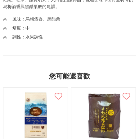
烏梅酒香與黑醋栗般的尾韻。
風味：烏梅酒香、黑醋栗
焙度：中
調性：水果調性
您可能還喜歡