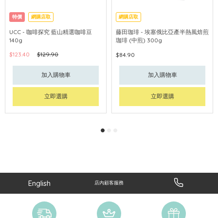
特價
網購店取
網購店取
UCC - 咖啡探究 藍山精選咖啡豆
藤田珈琲 - 埃塞俄比亞產半熱風焙煎
140g
珈琲 (中煎) 300g
$123.40
$129.90
$84.90
加入購物車
加入購物車
立即選購
立即選購
English
店內顧客服務