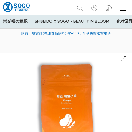
崇光禮の選択
SHISEIDO X SOGO - BEAUTY IN BLOOM
化妝及
寄送中國內地服務只適用於指定商品，若訂單金額少於HK$600(折
美國運通Explorer®信用卡會員購物禮遇：高達5%簽賬回贈！
購買一般貨品(冷凍食品除外)滿$600，可享免費送貨服務
扣後之消費金額計算)，送貨費用為HK$90。若訂單金額HK$600或
以上(折扣後之消費金額計算)，送貨費用以每箱計算首1公斤為
HK$75，其後每額外1公斤運費加收HK$16。