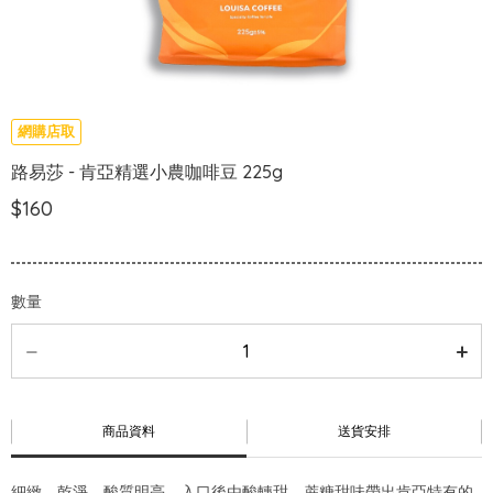
網購店取
路易莎 - 肯亞精選小農咖啡豆 225g
$160
數量
商品資料
送貨安排
細緻、乾淨、酸質明亮，入口後由酸轉甜，蔗糖甜味帶出肯亞特有的