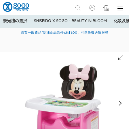
崇光禮の選択
SHISEIDO X SOGO - BEAUTY IN BLOOM
化妝及
寄送中國內地服務只適用於指定商品，若訂單金額少於HK$600(折
美國運通Explorer®信用卡會員購物禮遇：高達5%簽賬回贈！
購買一般貨品(冷凍食品除外)滿$600，可享免費送貨服務
扣後之消費金額計算)，送貨費用為HK$90。若訂單金額HK$600或
以上(折扣後之消費金額計算)，送貨費用以每箱計算首1公斤為
HK$75，其後每額外1公斤運費加收HK$16。