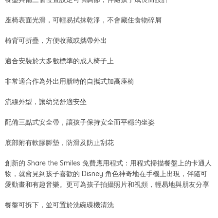
座椅表面光滑，可輕易拭抹乾淨，不會藏住食物碎屑
椅背可折疊，方便收藏或攜帶外出
適合安裝於大多數標準的成人椅子上
非常適合作為外出用膳時的自攜式加高座椅
流線外型，讓幼兒舒適安坐
配備三點式安全帶，讓孩子保持安全而平穩的坐姿
底部附有軟膠腳墊，防滑及防止刮花
創新的 Share the Smiles 免費應用程式：用程式掃描餐盤上的卡通人
物，就會見到孩子喜歡的 Disney 角色神奇地在手機上出現，伴隨可
愛動畫和有趣音樂。更可為孩子拍攝照片和視頻，輕易地與朋友分享
餐盤可拆下，並可置於洗碗碟機清洗