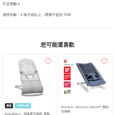
不含雙酚Ａ
適用年齡：6 個月或以上，體重不超於 50lb
您可能還喜歡
最新
代理商送貨
Bombol - Bamboo 3Dknit™ 嬰幼
兒搖椅
BabyBjörn - 高級嬰兒搖椅, 透氣,