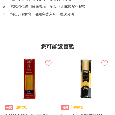
麻辣料包選用鲜嫩鴨血，配以上乘麻辣配料秘製
鴨紅Q彈嫩滑，湯頭麻香入味、層次分明
您可能還喜歡
特價
網購店取
特價
網購店取