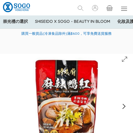
崇光禮の選択
SHISEIDO X SOGO - BEAUTY IN BLOOM
化妝及
寄送中國內地服務只適用於指定商品，若訂單金額少於HK$600(折
美國運通Explorer®信用卡會員購物禮遇：高達5%簽賬回贈！
購買一般貨品(冷凍食品除外)滿$600，可享免費送貨服務
扣後之消費金額計算)，送貨費用為HK$90。若訂單金額HK$600或
以上(折扣後之消費金額計算)，送貨費用以每箱計算首1公斤為
HK$75，其後每額外1公斤運費加收HK$16。