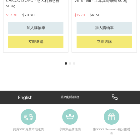
CHICCO D'ORO - 意大利扁意粉
Veronelli - 土耳其闊條麵 500g
500g
$19.90
$20.90
$15.70
$16.50
加入購物車
加入購物車
立即選購
立即選購
English
店內顧客服務
買滿$600免費本地送貨
享獨家品牌優惠
賺SOGO Rewards積分換禮
券