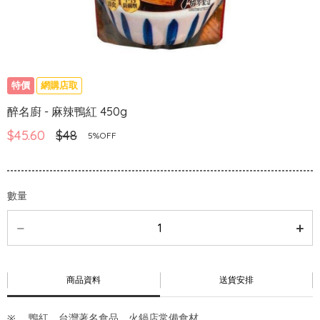
特價
網購店取
醉名廚 - 麻辣鴨紅 450g
$45.60
$48
5%OFF
數量
商品資料
送貨安排
鴨紅，台灣著名食品，火鍋店常備食材