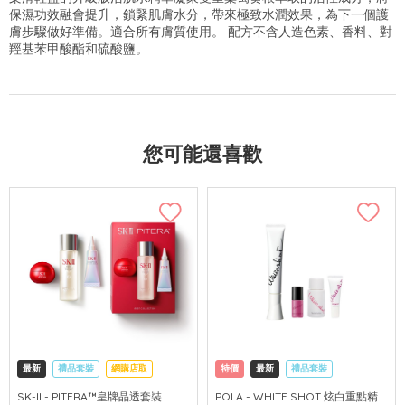
保濕功效融會提升，鎖緊肌膚水分，帶來極致水潤效果，為下一個護
膚步驟做好準備。適合所有膚質使用。 配方不含人造色素、香料、對
羥基苯甲酸酯和硫酸鹽。
您可能還喜歡
最新
禮品套裝
網購店取
特價
最新
禮品套裝
可中國內地配送
網購店取
可中國內地配送
SK-II - PITERA™皇牌晶透套裝
POLA - WHITE SHOT 炫白重點精