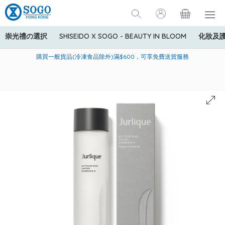
崇光禮の選択
SHISEIDO X SOGO - BEAUTY IN BLOOM
化妝及
寄送中國內地服務只適用於指定商品，若訂單金額少於HK$600(折
美國運通Explorer®信用卡會員購物禮遇：高達5%簽賬回贈！
購買一般貨品(冷凍食品除外)滿$600，可享免費送貨服務
扣後之消費金額計算)，送貨費用為HK$90。若訂單金額HK$600或
以上(折扣後之消費金額計算)，送貨費用以每箱計算首1公斤為
HK$75，其後每額外1公斤運費加收HK$16。