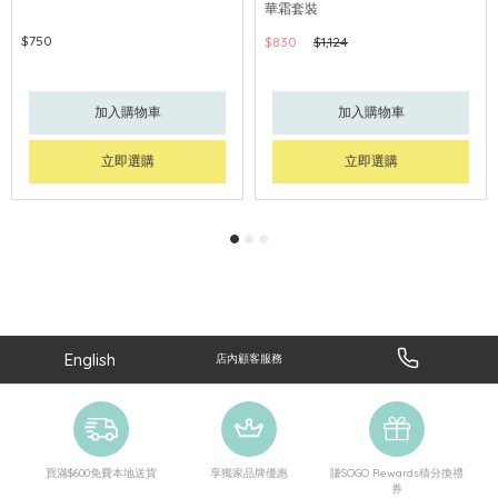
華霜套裝
$750
$830
$1,124
加入購物車
加入購物車
立即選購
立即選購
English
店內顧客服務
買滿$600免費本地送貨
享獨家品牌優惠
賺SOGO Rewards積分換禮
券