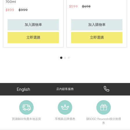
700ml
$599
$698
$899
$999
加入購物車
加入購物車
立即選購
立即選購
English
店內顧客服務
買滿$600免費本地送貨
享獨家品牌優惠
賺SOGO Rewards積分換禮
券