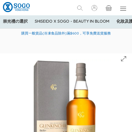
崇光禮の選択
SHISEIDO X SOGO - BEAUTY IN BLOOM
化妝及
寄送中國內地服務只適用於指定商品，若訂單金額少於HK$600(折
美國運通Explorer®信用卡會員購物禮遇：高達5%簽賬回贈！
購買一般貨品(冷凍食品除外)滿$600，可享免費送貨服務
扣後之消費金額計算)，送貨費用為HK$90。若訂單金額HK$600或
以上(折扣後之消費金額計算)，送貨費用以每箱計算首1公斤為
HK$75，其後每額外1公斤運費加收HK$16。