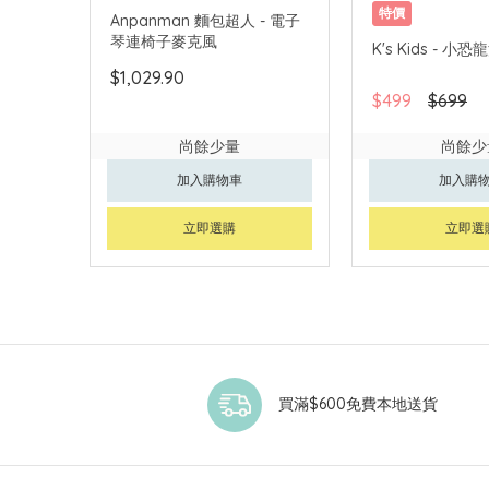
特價
Anpanman 麵包超人 - 電子
琴連椅子麥克風
K's Kids - 小
$1,029.90
$499
$699
尚餘少量
尚餘少
加入購物車
加入購
立即選購
立即選
買滿$600免費本地送貨