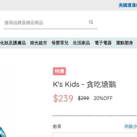
美國運通Expl
化妝及護膚品
崇光超市
母嬰育兒
生活家品
電子電器
運動塑身
特價
K's Kids - 貪吃塘鵝
$239
$299
20%OFF
數量
尚餘