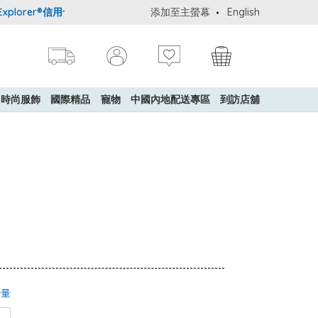
orer®信用卡會員購物禮遇：高達5%簽賬回贈！
添加至主螢幕
購買一般貨品(冷凍食品
English
時尚服飾
國際精品
寵物
中國內地配送專區
到訪店舖
少量