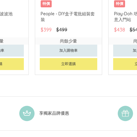
特價
特價
恐龍波波池
People - DIY盒子電批組裝套
Play-Doh
裝
意入門站
$399
$499
$438
$5
量
尚餘少量
物車
加入購物車
加
購
立即選購
享獨家品牌優惠