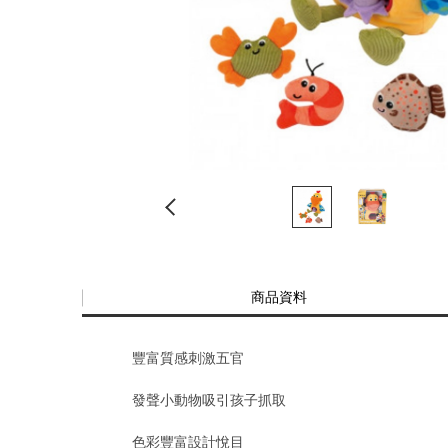
商品資料
豐富質感刺激五官
發聲小動物吸引孩子抓取
色彩豐富設計悅目