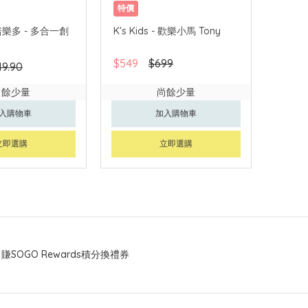
特價
 培樂多 - 多合一創
K's Kids - 歡樂小馬 Tony
$549
$699
49.90
尚餘少量
尚餘少量
入購物車
加入購物車
立即選購
立即選購
賺SOGO Rewards積分換禮券