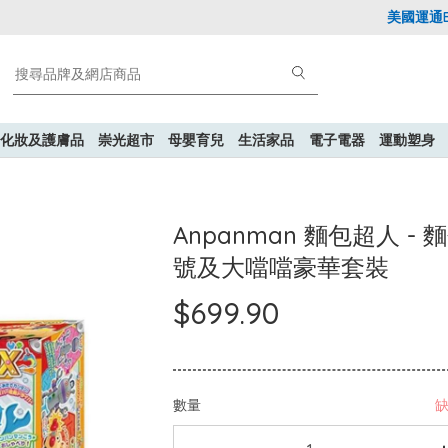
美國運通Expl
化妝及護膚品
崇光超市
母嬰育兒
生活家品
電子電器
運動塑身
Anpanman 麵包超人 -
號及大噹噹豪華套裝
$699.90
數量