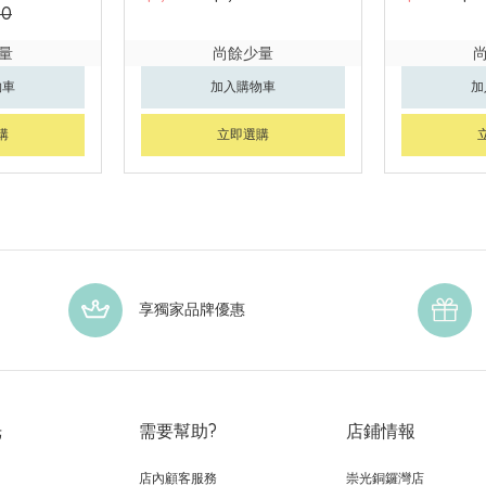
90
量
尚餘少量
物車
加入購物車
加
購
立即選購
享獨家品牌優惠
光
需要幫助?
店鋪情報
店內顧客服務
崇光銅鑼灣店