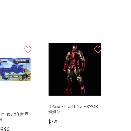
千值練 - FIGHTING ARMOR
鋼鐵俠
 Minecraft 終界
器
$720
49.90