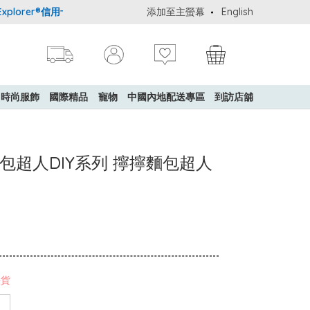
orer®信用卡會員購物禮遇：高達5%簽賬回贈！
添加至主螢幕
購買一般貨品(冷凍食品
English
時尚服飾
國際精品
寵物
中國內地配送專區
到訪店舖
 麵包超人DIY系列 擰擰麵包超人
缺貨