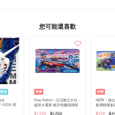
您可能還喜歡
地配送
特價
特價
ead
Paw Patrol - 汪汪隊立大功：
NERF - 熱火
MF-X20A 突
超班大電影 航空母艦指揮部
龍彈鏢發射
$1,530
$1,700
$338
$4