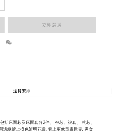
立即選購
送貨安排
 一套9件包括床圍芯及床圍套各2件、 被芯、被套、 枕芯、
圍邊緣縫上橙色鮮明花邊, 看上更像童畫世界, 男女