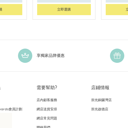
購
立即選購
享獨家品牌優惠
光
需要幫助?
店鋪情報
店內顧客服務
崇光銅鑼灣店
wards會員計劃
網店送貨安排
崇光啟德店
網店常見問題
，
聯絡我們