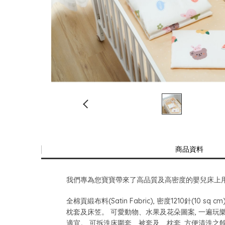
商品資料
我們專為您寶寶帶來了高品質及高密度的嬰兒床上用
全棉貢緞布料(Satin Fabric), 密度1210針
枕套及床笠。 可愛動物、水果及花朵圖案, 一遍玩樂
適宜。 可拆洗床圍套、被套及、枕套, 方便清洗之餘