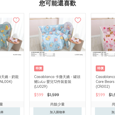
您可能還喜歡
特價
特價
卡撒天嬌 - 奶龍
Casablanca 卡撒天嬌 - 罐頭
Casablan
L004)
豬LuLu 嬰兒12件裝套裝
Care Bea
(LU029)
(CR002)
$599
$1,599
$599
$1,
量
尚餘少量
物車
加入購物車
加