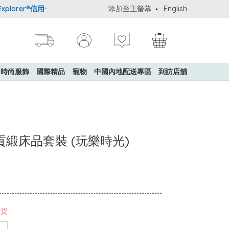
rer®信用卡會員購物禮遇：高達5%簽賬回贈！
添加至主螢幕
購買一般貨品(冷凍食品除
English
時尚服飾
國際精品
寵物
中國內地配送專區
到訪店舖
全棉貢緞床品套裝 (玩樂時光)
缺貨