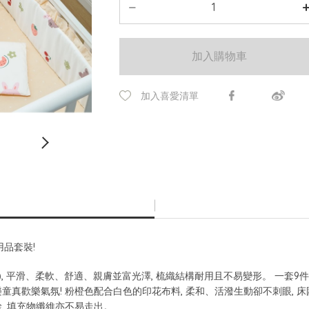
加入購物車
加入喜愛清單
品套裝!
(10 sq cm), 平滑、柔軟、舒適、親膚並富光澤, 梳織結構耐用且不易變形。
童真歡樂氣氛! 粉橙色配合白色的印花布料, 柔和、活潑生動卻不刺眼, 床
, 填充物纖維亦不易走出。