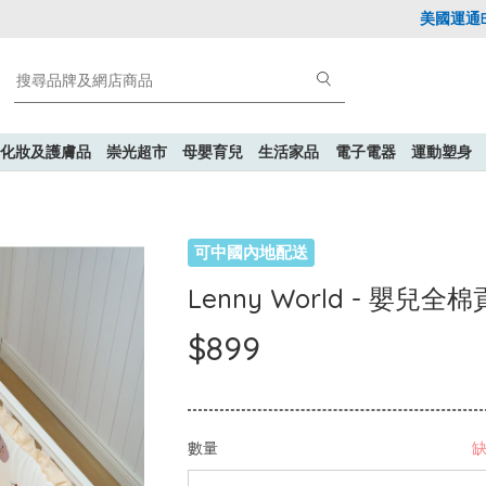
美國運通Explo
化妝及護膚品
崇光超市
母嬰育兒
生活家品
電子電器
運動塑身
可中國內地配送
Lenny World - 嬰兒
$899
數量