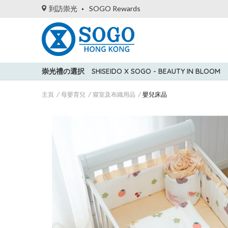
到訪崇光
SOGO Rewards
崇光禮の選択
SHISEIDO X SOGO - BEAUTY IN BLOOM
主頁
母嬰育兒
寢室及布織用品
嬰兒床品