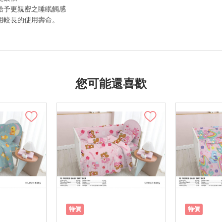
，給予更親密之睡眠觸感
擁用較長的使用壽命。
您可能還喜歡
特價
特價