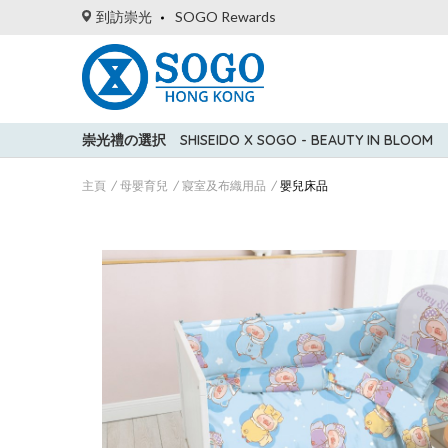
到訪崇光
SOGO Rewards
崇光禮の選択
SHISEIDO X SOGO - BEAUTY IN BLOOM
主頁
母嬰育兒
寢室及布織用品
嬰兒床品