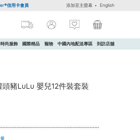
r®信用卡會員購物禮遇：高達5%簽賬回贈！
添加至主螢幕
購買一般貨品(冷凍食品除外)
English
時尚服飾
國際精品
寵物
中國內地配送專區
到訪店舖
- 罐頭豬LuLu 嬰兒12件裝套裝
少量