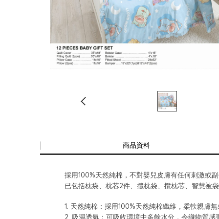
商品資料
採用100%天然純棉，不對嬰兒皮膚有任何刺激或
已包括枕袋、枕芯2件、攬枕袋、攬枕芯、智慧被袋
1. 天然純棉：採用100%天然純棉纖維，柔軟親膚
2. 吸濕透氣：可吸收環境中多餘水分，令織物質感