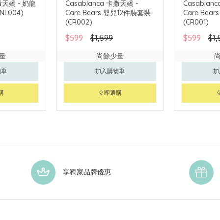
卡撒天嬌 - 奶龍
Casablanca 卡撒天嬌 -
Casablan
L004)
Care Bears 嬰兒12件裝套裝
Care Bea
(CR002)
(CR001)
$599
$1,599
$599
$1,
量
尚餘少量
物車
加入購物車
加
購
立即選購
享獨家品牌優惠