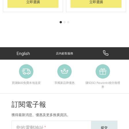
立即選購
立即選購
English
店內顧客服務
買滿$600免費本地送貨
享獨家品牌優惠
賺SOGO Rewards積分換禮
券
訂閱電子報
獲得最新消息、優惠及更多推廣資訊。
您的電郵地址
提交