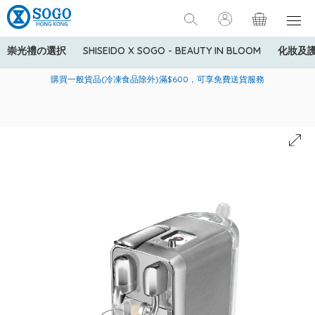
崇光禮の選択
SHISEIDO X SOGO - BEAUTY IN BLOOM
化妝及
寄送中國內地服務只適用於指定商品，若訂單金額少於HK$600(折
美國運通Explorer®信用卡會員購物禮遇：高達5%簽賬回贈！
購買一般貨品(冷凍食品除外)滿$600，可享免費送貨服務
扣後之消費金額計算)，送貨費用為HK$90。若訂單金額HK$600或
以上(折扣後之消費金額計算)，送貨費用以每箱計算首1公斤為
HK$75，其後每額外1公斤運費加收HK$16。