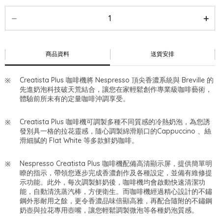
商品資料
送貨安排
Creatista Plus 咖啡機將 Nespresso 頂尖香濃系統與 Breville 的
先進奶泡科技破天荒結合，讓您在家輕鬆創作專業級咖啡藝術，
體驗前所未有的定量咖啡沖調享受。
Creatista Plus 咖啡機可調製多種不同質感的冷熱奶泡，為您誘
發別具一格的拉花靈感，隨心調製綿滑順口的Cappuccino 、絲
滑細膩的 Flat White 等多款鮮奶咖啡。
Nespresso Creatista Plus 咖啡機配備高清顯示屏，提供簡單明
瞭的指示，帶領您逐步完成香濃創作及各種設定，並備有維修提
示功能。此外，每次調製鮮奶後，咖啡機均會啟動快速清潔功
能，自動清洗蒸汽棒，方便衛生。而咖啡機經過精心設計的不鏽
鋼外形耐用之餘，更令香濃品味倍顯高雅，再配合隨附的不鏽鋼
奶壺與拉花專用壺嘴，讓您輕鬆調製微泡等各種奶泡質感。