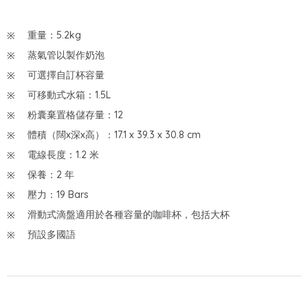
重量：5.2kg
蒸氣管以製作奶泡
可選擇自訂杯容量
可移動式水箱：1.5L
粉囊棄置格儲存量：12
體積（闊x深x高）：17.1 x 39.3 x 30.8 cm
電線長度：1.2 米
保養：2 年
壓力：19 Bars
滑動式滴盤適用於各種容量的咖啡杯，包括大杯
預設多國語