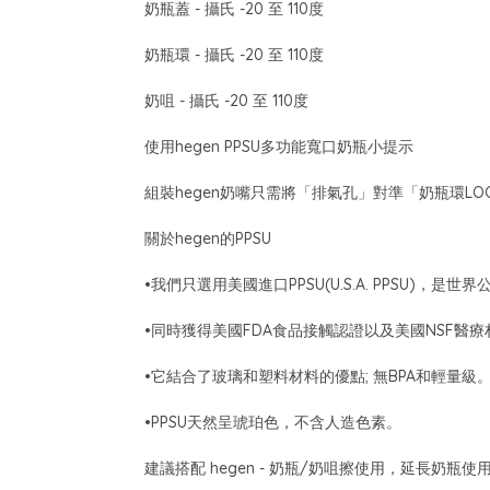
奶瓶蓋 - 攝氏 -20 至 110度
奶瓶環 - 攝氏 -20 至 110度
奶咀 - 攝氏 -20 至 110度
使用hegen PPSU多功能寬口奶瓶小提示
組裝hegen奶嘴只需將「排氣孔」對準「奶瓶環L
關於hegen的PPSU
•我們只選用美國進口PPSU(U.S.A. PPSU
•同時獲得美國FDA食品接觸認證以及美國NSF醫
•它結合了玻璃和塑料材料的優點; 無BPA和輕量級
•PPSU天然呈琥珀色，不含人造色素。
建議搭配 hegen - 奶瓶/奶咀擦使用，延長奶瓶使