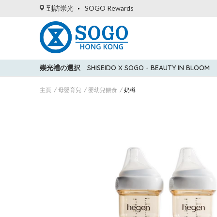
到訪崇光
SOGO Rewards
崇光禮の選択
SHISEIDO X SOGO - BEAUTY IN BLOOM
主頁
母嬰育兒
嬰幼兒餵食
奶樽