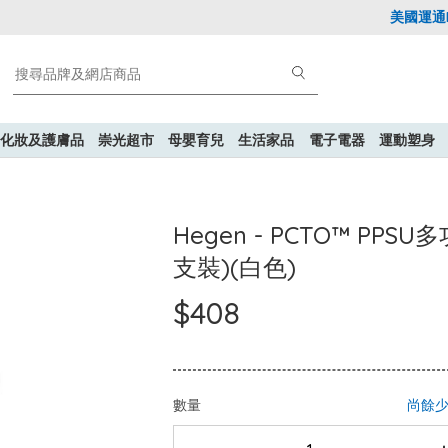
美國運通Expl
化妝及護膚品
崇光超市
母嬰育兒
生活家品
電子電器
運動塑身
Hegen - PCTO™ PPSU
支裝)(白色)
$408
數量
尚餘