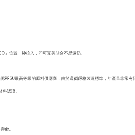
OGO」位置一秒拉入，即可完美貼合不易漏奶。
)，是世界公認PPSU最高等級的原料供應商，由於遵循嚴格製造標準，年產量非常有
療材料認證。
。
用壽命。