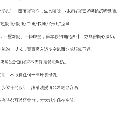
速/Y形孔），隨著寶寶不同生長階段，根據寶寶需求轉換奶嘴餵哺。
別表示“超慢速/慢速/中速/快速/Y形孔”流量
關奶瓶，一壓即關、一轉即開，簡單秒開關的設計，亦無需擔心漏奶。
成的氣泡，以減少寶寶吸入過多空氣而造成脹氣不適。
心的奶嘴設計讓寶寶不需仰頭就能喝奶。
瓶使用，不浪費任何一滴珍貴母乳。
徑、少零件的設計，讓清洗變得非常輕鬆容易。
或裝滿時都可整齊疊放，大大減少儲存空間。