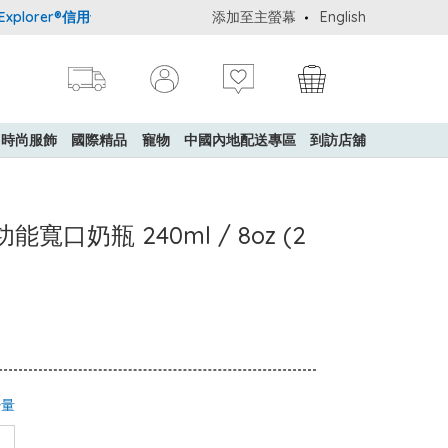
orer®信用卡會員購物禮遇：高達5%簽賬回贈！
添加至主螢幕
購買一般貨品(冷凍食品除
English
時尚服飾
國際精品
寵物
中國內地配送專區
到訪店舖
多功能寬口奶瓶 240ml / 8oz (2
少量