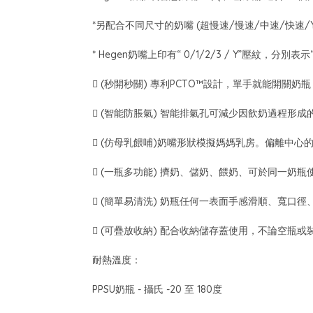
*另配合不同尺寸的奶嘴 (超慢速/慢速/中速/快
* Hegen奶嘴上印有“ 0/1/2/3 / Y”壓紋，分
 (秒開秒關) 專利PCTO™設計，單手就能開
 (智能防脹氣) 智能排氣孔可減少因飲奶過程形
 (仿母乳餵哺)奶嘴形狀模擬媽媽乳房。偏離中
 (一瓶多功能) 擠奶、儲奶、餵奶、可於同一奶
 (簡單易清洗) 奶瓶任何一表面手感滑順、寬口
 (可疊放收納) 配合收納儲存蓋使用，不論空瓶
耐熱溫度：
PPSU奶瓶 - 攝氏 -20 至 180度