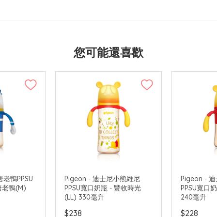
您可能還喜歡
尼唐老鴨PPSU
Pigeon - 迪士尼小熊維尼
Pigeon 
唐老鴨(M)
PPSU寬口奶瓶 - 豐收時光
PPSU寬口奶
(LL) 330毫升
240毫升
$238
$228