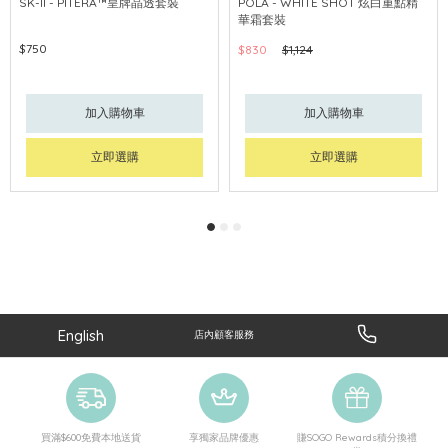
SK-II - PITERA™皇牌晶透套裝
POLA - WHITE SHOT 炫白重點精
華霜套裝
$750
$830
$1,124
加入購物車
加入購物車
立即選購
立即選購
English
店內顧客服務
買滿$600免費本地送貨
享獨家品牌優惠
賺SOGO Rewards積分換禮