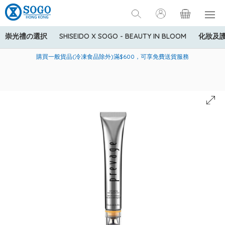
崇光禮の選択
SHISEIDO X SOGO - BEAUTY IN BLOOM
化妝及
寄送中國內地服務只適用於指定商品，若訂單金額少於HK$600(折
美國運通Explorer®信用卡會員購物禮遇：高達5%簽賬回贈！
購買一般貨品(冷凍食品除外)滿$600，可享免費送貨服務
扣後之消費金額計算)，送貨費用為HK$90。若訂單金額HK$600或
以上(折扣後之消費金額計算)，送貨費用以每箱計算首1公斤為
HK$75，其後每額外1公斤運費加收HK$16。