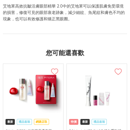
艾地苯高效抗皺活膚眼部精華 2.0中的艾地苯可以保護肌膚免受環境
的損害，修復可見的眼部衰老跡象，減少細紋、魚尾紋和膚色不均的
現象，也可以有效修護和矯正黑眼圈。
您可能還喜歡
最新
禮品套裝
網購店取
特價
最新
禮品套裝
可中國內地配送
網購店取
可中國內地配送