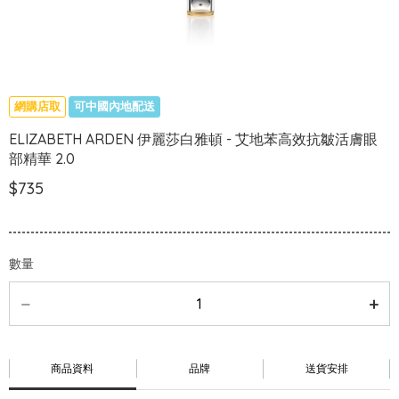
網購店取
可中國內地配送
ELIZABETH ARDEN 伊麗莎白雅頓 - 艾地苯高效抗皺活膚眼
部精華 2.0
$735
數量
商品資料
品牌
送貨安排