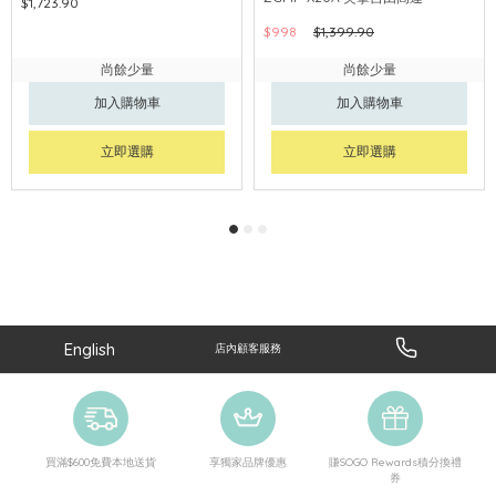
$1,723.90
$998
$1,399.90
尚餘少量
尚餘少量
加入購物車
加入購物車
立即選購
立即選購
English
店內顧客服務
買滿$600免費本地送貨
享獨家品牌優惠
賺SOGO Rewards積分換禮
券