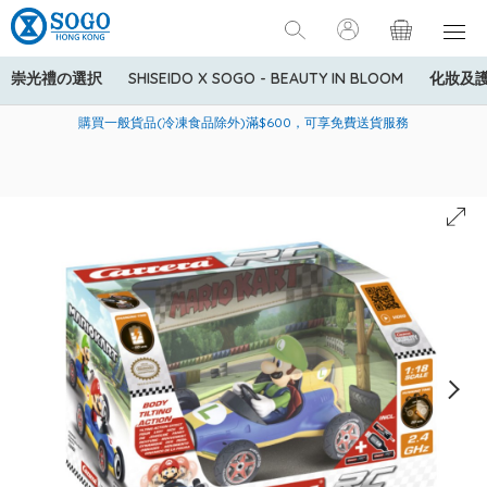
崇光禮の選択
SHISEIDO X SOGO - BEAUTY IN BLOOM
化妝及
寄送中國內地服務只適用於指定商品，若訂單金額少於HK$600(折
美國運通Explorer®信用卡會員購物禮遇：高達5%簽賬回贈！
購買一般貨品(冷凍食品除外)滿$600，可享免費送貨服務
扣後之消費金額計算)，送貨費用為HK$90。若訂單金額HK$600或
以上(折扣後之消費金額計算)，送貨費用以每箱計算首1公斤為
HK$75，其後每額外1公斤運費加收HK$16。