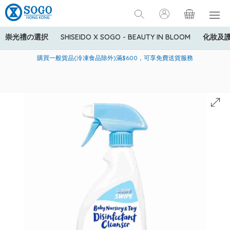
崇光禮の選択
SHISEIDO X SOGO - BEAUTY IN BLOOM
化妝及
寄送中國內地服務只適用於指定商品，若訂單金額少於HK$600(折
美國運通Explorer®信用卡會員購物禮遇：高達5%簽賬回贈！
購買一般貨品(冷凍食品除外)滿$600，可享免費送貨服務
扣後之消費金額計算)，送貨費用為HK$90。若訂單金額HK$600或
以上(折扣後之消費金額計算)，送貨費用以每箱計算首1公斤為
HK$75，其後每額外1公斤運費加收HK$16。