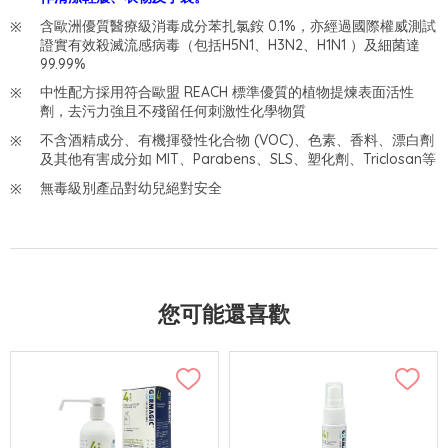
含歐洲優質醫療級消毒成分苯扎氯銨 0.1%，亦經過國際權威測試
證實有效殺滅流感病毒（包括H5N1、H3N2、H1N1 ）及細菌達
99.99%
中性配方採用符合歐盟 REACH 標準優質的植物提煉表面活性
劑，去污力強且不殘留任何刺激性化學物質
不含酒精成分、有機揮發性化合物 (VOC)、色素、香料、漂白劑
及其他有害成分如 MIT、Parabens、SLS、塑化劑、Triclosan等
無毒級別產品對幼兒絕對安全
您可能還喜歡