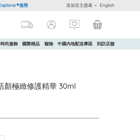
plorer®信用卡會員購物禮遇：高達5%簽賬回贈！
添加至主螢幕
購買一般貨品(冷凍食
English
時尚服飾
國際精品
寵物
中國內地配送專區
到訪店舖
至臻活顏極緻修護精華 30ml