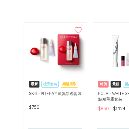
最新
禮品套裝
網購店取
特價
最新
禮
可中國內地配送
網購店取
可中
SK-II - PITERA™皇牌晶透套裝
POLA - WHITE
點精華霜套裝
$750
$830
$1,124