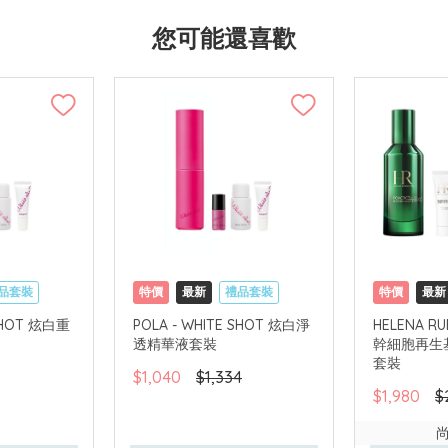
您可能還喜歡
品套裝
特價
最新
禮品套裝
特價
最新
國內地配送
網購店取
可中國內地配送
網購店取
 SHOT 炫白重
POLA - WHITE SHOT 炫白淨
HELENA RU
透精華液套裝
幹細胞再生基
套裝
$1,040
$1,334
$1,980
$