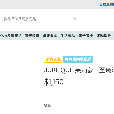
美國運通Ex
化妝及護膚品
崇光超市
母嬰育兒
生活家品
電子電器
運動塑身
網購店取
可中國內地配送
JURLIQUE 茱莉蔻 - 
$1,150
數量