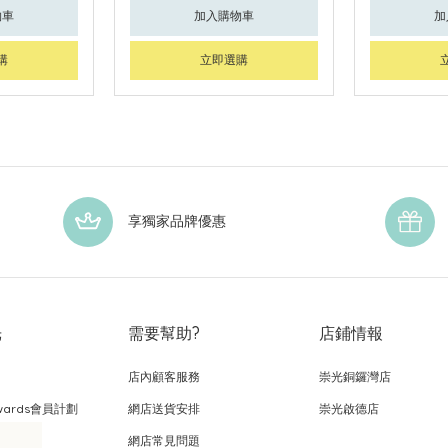
物車
加入購物車
加
購
立即選購
享獨家品牌優惠
光
需要幫助?
店鋪情報
店內顧客服務
崇光銅鑼灣店
wards會員計劃
網店送貨安排
崇光啟德店
網店常見問題