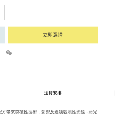
立即選購
送貨安排
力。全新配方帶來突破性技術，駕禦及過濾破壞性光線 –藍光