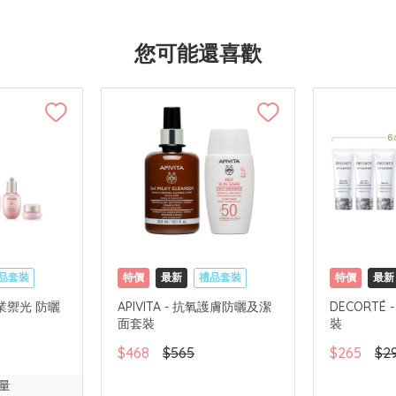
您可能還喜歡
品套裝
特價
最新
禮品套裝
特價
最新
國內地配送
網購店取
可中國內地配送
網購店取
專業禦光 防曬
APIVITA - 抗氧護膚防曬及潔
DECORTÉ
面套裝
裝
$468
$565
$265
$2
量