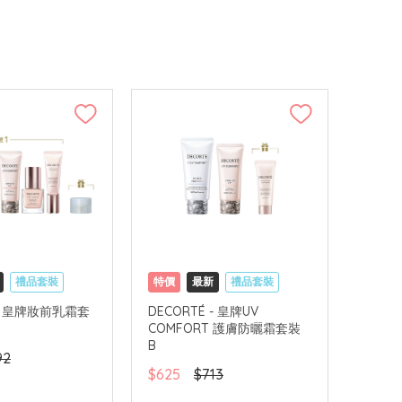
禮品套裝
特價
最新
禮品套裝
可中國內地配送
網購店取
可中國內地配送
 - 皇牌妝前乳霜套
DECORTÉ - 皇牌UV
COMFORT 護膚防曬霜套裝
B
92
$625
$713