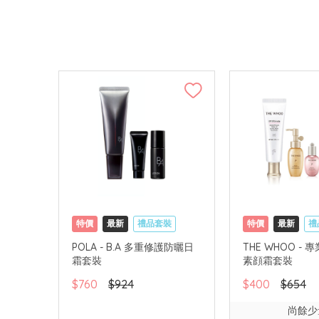
特價
最新
禮品套裝
特價
最新
禮
網購店取
可中國內地配送
網購店取
可中
POLA - B.A 多重修護防曬日
THE WHOO - 
霜套裝
素顔霜套裝
$760
$924
$400
$654
尚餘少