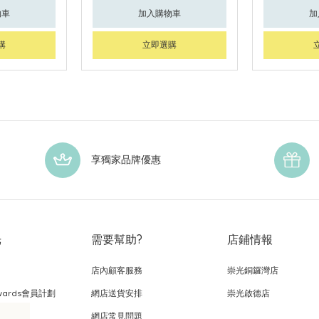
物車
加入購物車
加
購
立即選購
享獨家品牌優惠
光
需要幫助?
店鋪情報
店內顧客服務
崇光銅鑼灣店
wards會員計劃
網店送貨安排
崇光啟德店
網店常見問題