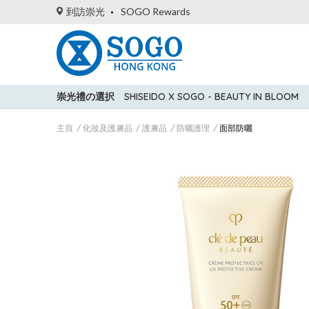
到訪崇光
SOGO Rewards
崇光禮の選択
SHISEIDO X SOGO - BEAUTY IN BLOOM
主頁
化妝及護膚品
護膚品
防曬護理
面部防曬