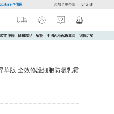
lorer®信用卡會員購物禮遇：高達5%簽賬回贈！
添加至主螢幕
購買一般貨品(冷凍食品
English
時尚服飾
國際精品
寵物
中國內地配送專區
到訪店舖
TÉ - 昇華版 全效修護細胞防曬乳霜