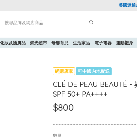
美國運通Exp
化妝及護膚品
崇光超市
母嬰育兒
生活家品
電子電器
運動塑身
網購店取
可中國內地配送
CLÉ DE PEAU BEAU
SPF 50+ PA++++
$800
數量