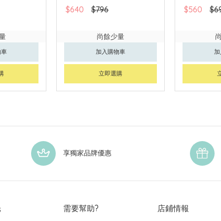
$640
$796
$560
$6
量
尚餘少量
物車
加入購物車
加
購
立即選購
享獨家品牌優惠
光
需要幫助?
店鋪情報