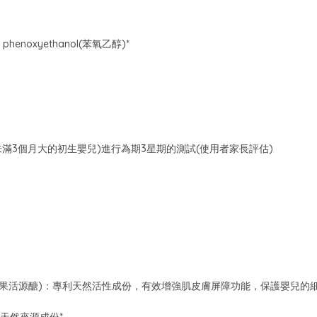
phenoxyethanol(苯氧乙醇)*
未滿3個月大的初生嬰兒)進行為期3星期的測試(使用者家長評估)
se®(牛油果活源醣)：專利天然活性成份，有效增強肌皮膚屏障功能，保護嬰兒的