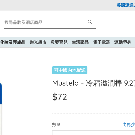
美國運通Expl
化妝及護膚品
崇光超市
母嬰育兒
生活家品
電子電器
運動塑身
可中國內地配送
Mustela - 冷霜滋潤棒 9.2
$72
數量
尚餘