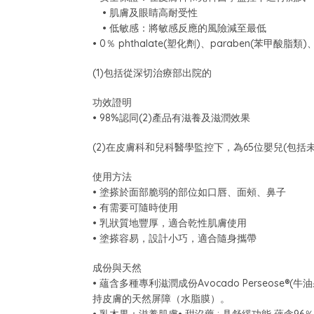
• 肌膚及眼睛高耐受性
• 低敏感：將敏感反應的風險減至最低
• 0％ phthalate(塑化劑)、paraben(苯甲酸脂類)、
(1)包括從深切治療部出院的
功效證明
• 98%認同(2)產品有滋養及滋潤效果
(2)在皮膚科和兒科醫學監控下，為65位嬰兒(包括
使用方法
• 塗搽於面部脆弱的部位如口唇、面頰、鼻子
• 有需要可隨時使用
• 乳狀質地豐厚，適合乾性肌膚使用
• 塗搽容易，設計小巧，適合隨身攜帶
成份與天然
• 蘊含多種專利滋潤成份Avocado Perseo
持皮膚的天然屏障（水脂膜）。