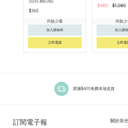
50ml #80780
$480
$1,080
$160
尚餘少量
尚餘少
加入購物車
加入購
立即選購
立即選
買滿$600免費本地送貨
訂閱電子報
關於崇