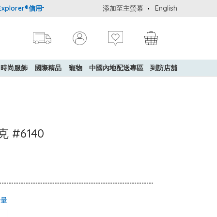
orer®信用卡會員購物禮遇：高達5%簽賬回贈！
添加至主螢幕
購買一般貨品(冷凍食品
English
時尚服飾
國際精品
寵物
中國內地配送專區
到訪店舖
克 #6140
少量