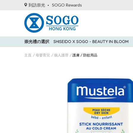
到訪崇光
SOGO Rewards
崇光禮の選択
SHISEIDO X SOGO - BEAUTY IN BLOOM
主頁
母嬰育兒
個人護理
護膚 / 防蚊用品