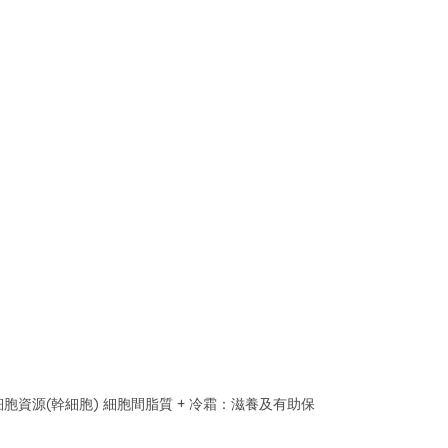
細胞資源(幹細胞) 細胞間脂質 + 冷霜：滋養及有助保