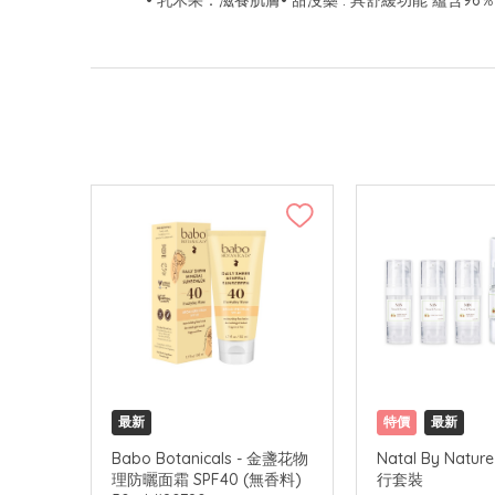
• 乳木果：滋養肌膚• 甜沒藥 : 具舒緩功能 蘊含96
最新
特價
最新
Babo Botanicals - 金盞花物
Natal By Nature
理防曬面霜 SPF40 (無香料)
行套裝