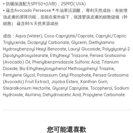
• 防曬保護配方SPF50+(UVB)，25PPD( UVA)
• 蘊含Avocado Perseose ® 牛油果活源醣， 專利天然成份：有效增
強皮膚的屏障功能，並能在紫外線下，保護嬰孩皮膚的細胞儲備（幹
細胞） 蘊含86％天然來源成份
成份：Aqua (Water), Coco-Caprylate/Caprate, Caprylic/Capric
Triglyceride, Dicaprylyl Carbonate, Glycerin, Diethylamino
Hydroxybenzoyl Hexyl Benzoate, Lauryl Glucoside, Polyglyceryl-2
Dipolyhydroxystearate, Ethylhexyl Triazone, Persea Gratissima
(Avocado) Oil, Phenylbenzimidazole Sulfonic Acid, Titanium
Dioxide, Bis-Ethylhexyloxyphenol Methoxyphenyl Triazine,
Pentylene Glycol, Potassium Cetyl Phosphate, Persea Gratissima
(Avocado) Fruit Extract, Jojoba Esters, Xanthan Gum,
Stearalkonium Hectorite, Glyceryl Caprylate, Tocopherol, Sodium
Hydroxide, Alumina, Dehydroacetic Acid, Propylene Carbonate
您可能還喜歡