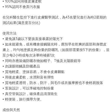
• 100%認同用後皮膚柔軟
• 95%認同不會弄污衣服
在兒科醫生監控下進行皮膚醫學測試，為43名嬰兒進行為時2星期的
測試結果(滿意度百分比)
使用方法
• 避免讓3歲以下嬰孩直接暴露於陽光下
• 如未能避免，或有機會接觸陽光時，應預早在乾爽的面部和身體皮
膚上，均勻地塗搽足夠份量的防曬乳（如面部需要按5下的份量），並
至少每2小時或每次泳畢時補搽1次
• 同時亦應裝備防曬衣物如帽子、T恤及太陽眼鏡等
• 勿讓眼睛觸及防曬產品
• 質地輕柔、塗抹容易，不會令皮膚黐黏
• 用後皮膚柔軟，水潤和富有彈性
• 質地輕柔透明，防水，防汗，與毛巾或衣服摩擦也不會輕易脫落
• 泵裝設計，可以準確地控制份量
• 真空管裝設計，確保產品清潔衛生
• 輕便裝，旅行攜帶方便。
成份與天然