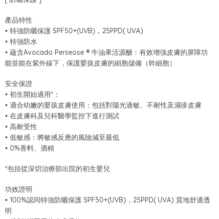
產品特性
• 特強防曬保護 SPF50+(UVB)，25PPD( UVA)
• 特強防水
• 蘊含Avocado Perseose ® 牛油果活源醣：有效增強皮膚的屏障功
能並能在紫外線下，保護嬰孩皮膚的細胞儲備（幹細胞）
安全保證
• 初生開始適用*：
• 適合幼嫩的嬰孩皮膚使用：包括對陽光過敏、不耐性及濕疹皮膚
• 在皮膚科及兒科醫學監控下進行測試
• 高耐受性
• 低敏感：將敏感反應的風險減至最低
• 0%香料、酒精
*包括從深切治療部出院的初生嬰兒
功效證明
• 100%認同特強防曬保護 SPF50+(UVB)，25PPD( UVA) 質地舒適透
明