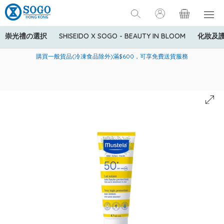
崇光禮の選択
SHISEIDO X SOGO - BEAUTY IN BLOOM
化妝及
寄送中國內地服務只適用於指定商品，若訂單金額少於HK$600(折
美國運通Explorer®信用卡會員購物禮遇：高達5%簽賬回贈！
購買一般貨品(冷凍食品除外)滿$600，可享免費送貨服務
扣後之消費金額計算)，送貨費用為HK$90。若訂單金額HK$600或
以上(折扣後之消費金額計算)，送貨費用以每箱計算首1公斤為
HK$75，其後每額外1公斤運費加收HK$16。