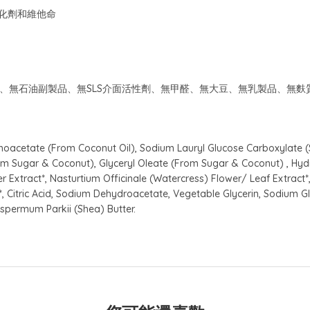
抗氧化劑和維他命
、無礦物油、無石油副製品、無SLS介面活性劑、無甲醛、無大豆、無乳製品
oacetate (From Coconut Oil), Sodium Lauryl Glucose Carboxylate (
m Sugar & Coconut), Glyceryl Oleate (From Sugar & Coconut) , Hydro
r Extract*, Nasturtium Officinale (Watercress) Flower/ Leaf Extract*
 Citric Acid, Sodium Dehydroacetate, Vegetable Glycerin, Sodium Gl
permum Parkii (Shea) Butter.