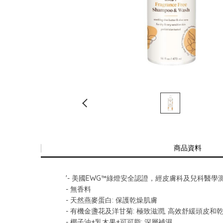
商品資料
'- 美國EWG™綠燈安全認證，經皮膚科及兒科醫學
- 無香料
- 天然燕麥蛋白: 保護乾燥肌膚
- 有機金盞花及洋甘菊: 極致滋潤, 高效舒緩頭皮和
- 椰子油+乳木果+可可脂: 深層補濕