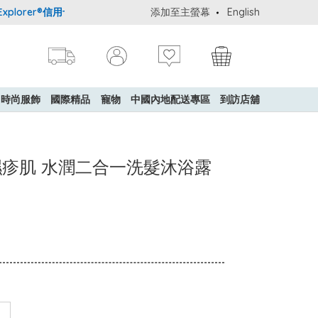
lorer®信用卡會員購物禮遇：高達5%簽賬回贈！
添加至主螢幕
購買一般貨品(冷凍食
English
時尚服飾
國際精品
寵物
中國內地配送專區
到訪店舖
- 敏感濕疹肌 水潤二合一洗髮沐浴露