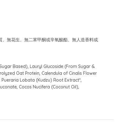
、無麩質、無花生、無二苯甲酮或辛氧酸酯、無人造香料或
Sugar Based), Lauryl Glucoside (From Sugar &
lyzed Oat Protein, Calendula of Cinalis Flower
, Pueraria Lobata (Kudzu) Root Extract*,
uconate, Cocos Nucifera (Coconut Oil),