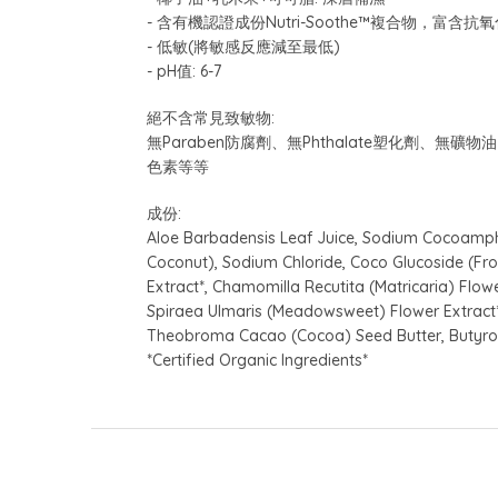
- 含有機認證成份Nutri-Soothe™複合物，富含
- 低敏(將敏感反應減至最低)
- pH值: 6-7
絕不含常見致敏物:
無Paraben防腐劑、無Phthalate塑化劑
色素等等
成份:
Aloe Barbadensis Leaf Juice, Sodium Cocoamph
Coconut), Sodium Chloride, Coco Glucoside (Fro
Extract*, Chamomilla Recutita (Matricaria) Flowe
Spiraea Ulmaris (Meadowsweet) Flower Extract*,
Theobroma Cacao (Cocoa) Seed Butter, Butyros
*Certified Organic Ingredients*