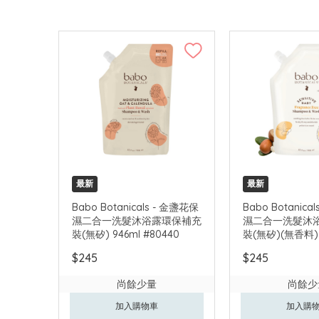
最新
最新
Babo Botanicals - 金盞花保
Babo Botanica
濕二合一洗髮沐浴露環保補充
濕二合一洗髮沐
裝(無矽) 946ml #80440
裝(無矽)(無香料) 
#85580
$245
$245
尚餘少量
尚餘少
加入購物車
加入購