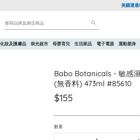
美國運通Exp
化妝及護膚品
崇光超市
母嬰育兒
生活家品
電子電器
運動塑身
Babo Botanicals 
(無香料) 473ml #85610
$155
數量