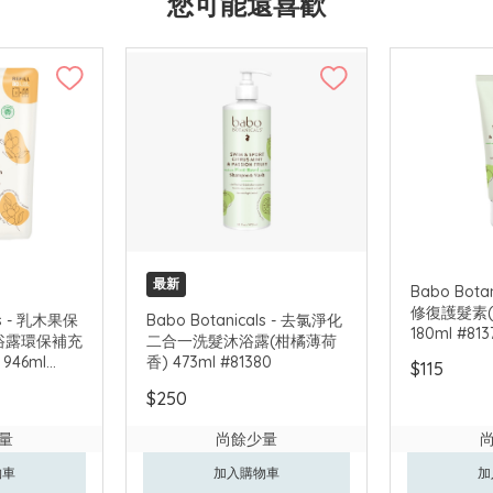
您可能還喜歡
最新
Babo Bota
修復護髮素
ls - 乳木果保
Babo Botanicals - 去氯淨化
180ml #813
浴露環保補充
二合一洗髮沐浴露(柑橘薄荷
946ml
香) 473ml #81380
$115
$250
量
尚餘少量
物車
加入購物車
加