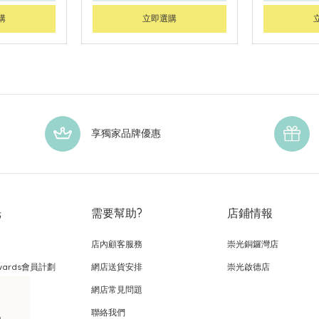
購
立即選購
享獨家品牌優惠
光
需要幫助?
店鋪情報
店內顧客服務
崇光銅鑼灣店
wards會員計劃
網店送貨安排
崇光啟德店
網店常見問題
，
聯絡我們