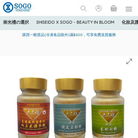
崇光禮の選択
SHISEIDO X SOGO - BEAUTY IN BLOOM
化妝及
寄送中國內地服務只適用於指定商品，若訂單金額少於HK$600(折
美國運通Explorer®信用卡會員購物禮遇：高達5%簽賬回贈！
購買一般貨品(冷凍食品除外)滿$600，可享免費送貨服務
扣後之消費金額計算)，送貨費用為HK$90。若訂單金額HK$600或
以上(折扣後之消費金額計算)，送貨費用以每箱計算首1公斤為
HK$75，其後每額外1公斤運費加收HK$16。