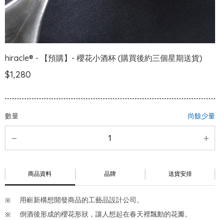
hiracle® - 【預購】- 櫻花小酒杯 (購買後約三個星期送貨)
$1,280
數量
尚餘少量
商品資料
品牌
送貨安排
用嶄新構想開發商品的工藝品設計公司。
倒酒後形成的櫻花形狀，讓人想起在春天裡飄動的花瓣。