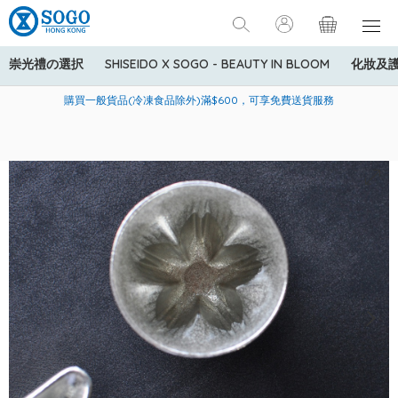
崇光禮の選択
SHISEIDO X SOGO - BEAUTY IN BLOOM
化妝及
寄送中國內地服務只適用於指定商品，若訂單金額少於HK$600(折
美國運通Explorer®信用卡會員購物禮遇：高達5%簽賬回贈！
購買一般貨品(冷凍食品除外)滿$600，可享免費送貨服務
扣後之消費金額計算)，送貨費用為HK$90。若訂單金額HK$600或
以上(折扣後之消費金額計算)，送貨費用以每箱計算首1公斤為
HK$75，其後每額外1公斤運費加收HK$16。