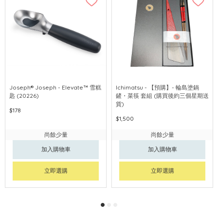
Joseph® Joseph - Elevate™ 雪糕
Ichimatsu - 【預購】- 輪島塗鍋
匙 (20226)
鏟・菜筷 套組 (購買後約三個星期送
貨)
$178
$1,500
尚餘少量
尚餘少量
加入購物車
加入購物車
立即選購
立即選購