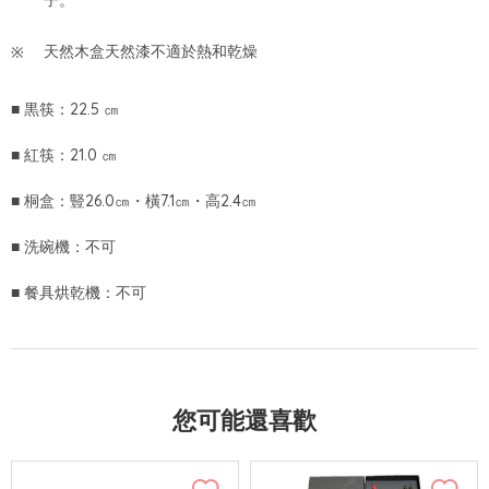
子。
天然木盒天然漆不適於熱和乾燥
■ 黒筷：22.5 ㎝
■ 紅筷：21.0 ㎝
■ 桐盒：豎26.0㎝・橫7.1㎝・高2.4㎝
■ 洗碗機：不可
■ 餐具烘乾機：不可
您可能還喜歡