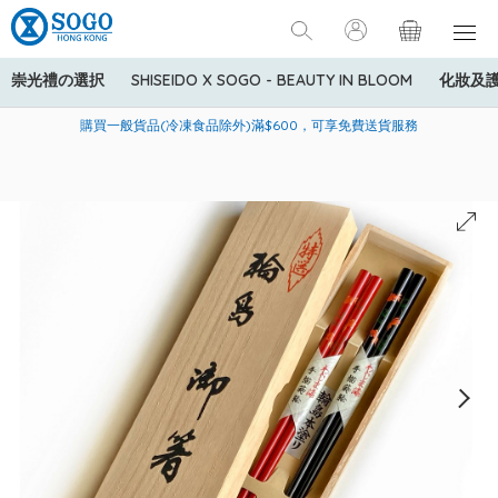
崇光禮の選択
SHISEIDO X SOGO - BEAUTY IN BLOOM
化妝及
寄送中國內地服務只適用於指定商品，若訂單金額少於HK$600(折
美國運通Explorer®信用卡會員購物禮遇：高達5%簽賬回贈！
購買一般貨品(冷凍食品除外)滿$600，可享免費送貨服務
扣後之消費金額計算)，送貨費用為HK$90。若訂單金額HK$600或
以上(折扣後之消費金額計算)，送貨費用以每箱計算首1公斤為
HK$75，其後每額外1公斤運費加收HK$16。