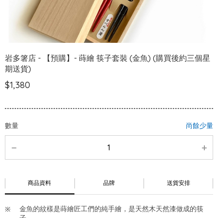
岩多箸店 - 【預購】- 蒔繪 筷子套裝 (金魚) (購買後約三個星
期送貨)
$1,380
數量
尚餘少量
商品資料
品牌
送貨安排
金魚的紋樣是蒔繪匠工們的純手繪，是天然木天然漆做成的筷