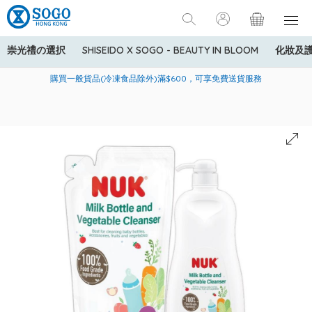
崇光禮の選択
SHISEIDO X SOGO - BEAUTY IN BLOOM
化妝及
寄送中國內地服務只適用於指定商品，若訂單金額少於HK$600(折
美國運通Explorer®信用卡會員購物禮遇：高達5%簽賬回贈！
購買一般貨品(冷凍食品除外)滿$600，可享免費送貨服務
扣後之消費金額計算)，送貨費用為HK$90。若訂單金額HK$600或
以上(折扣後之消費金額計算)，送貨費用以每箱計算首1公斤為
HK$75，其後每額外1公斤運費加收HK$16。