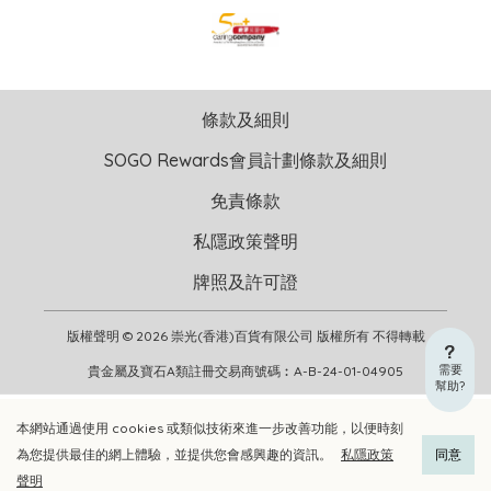
條款及細則
SOGO Rewards會員計劃條款及細則
免責條款
私隱政策聲明
牌照及許可證
版權聲明 © 2026 崇光(香港)百貨有限公司 版權所有 不得轉載
需要
貴金屬及寶石A類註冊交易商號碼︰A-B-24-01-04905
幫助?
本網站通過使用 cookies 或類似技術來進一步改善功能，以便時刻
加入購物車
立即選購
為您提供最佳的網上體驗，並提供您會感興趣的資訊。
私隱政策
同意
聲明
加入喜愛清單