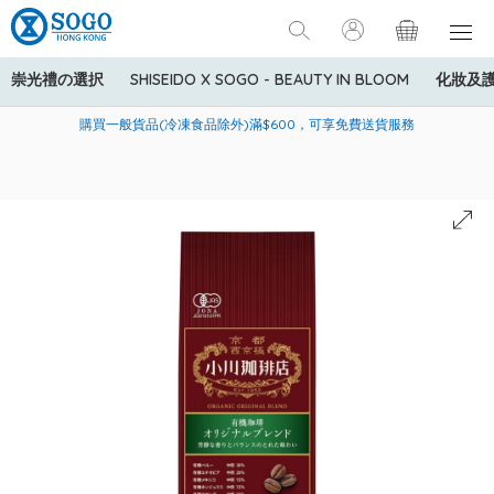
崇光禮の選択
SHISEIDO X SOGO - BEAUTY IN BLOOM
化妝及
寄送中國內地服務只適用於指定商品，若訂單金額少於HK$600(折
美國運通Explorer®信用卡會員購物禮遇：高達5%簽賬回贈！
購買一般貨品(冷凍食品除外)滿$600，可享免費送貨服務
扣後之消費金額計算)，送貨費用為HK$90。若訂單金額HK$600或
以上(折扣後之消費金額計算)，送貨費用以每箱計算首1公斤為
HK$75，其後每額外1公斤運費加收HK$16。