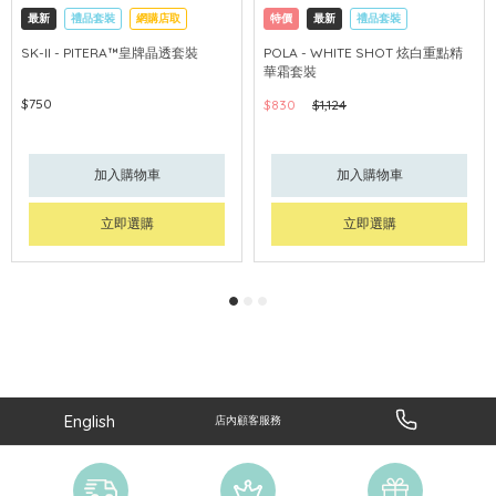
最新
禮品套裝
網購店取
特價
最新
禮品套裝
可中國內地配送
網購店取
可中國內地配送
SK-II - PITERA™皇牌晶透套裝
POLA - WHITE SHOT 炫白重點精
華霜套裝
$750
$830
$1,124
加入購物車
加入購物車
立即選購
立即選購
English
店內顧客服務