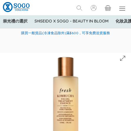
崇光禮の選択
SHISEIDO X SOGO - BEAUTY IN BLOOM
化妝及
寄送中國內地服務只適用於指定商品，若訂單金額少於HK$600(折
美國運通Explorer®信用卡會員購物禮遇：高達5%簽賬回贈！
購買一般貨品(冷凍食品除外)滿$600，可享免費送貨服務
扣後之消費金額計算)，送貨費用為HK$90。若訂單金額HK$600或
以上(折扣後之消費金額計算)，送貨費用以每箱計算首1公斤為
HK$75，其後每額外1公斤運費加收HK$16。