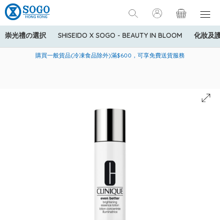
崇光禮の選択
SHISEIDO X SOGO - BEAUTY IN BLOOM
化妝及
寄送中國內地服務只適用於指定商品，若訂單金額少於HK$600(折
美國運通Explorer®信用卡會員購物禮遇：高達5%簽賬回贈！
購買一般貨品(冷凍食品除外)滿$600，可享免費送貨服務
扣後之消費金額計算)，送貨費用為HK$90。若訂單金額HK$600或
以上(折扣後之消費金額計算)，送貨費用以每箱計算首1公斤為
HK$75，其後每額外1公斤運費加收HK$16。