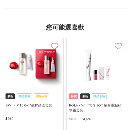
您可能還喜歡
最新
禮品套裝
網購店取
特價
最新
禮品套裝
可中國內地配送
網購店取
可中國內地配送
SK-II - PITERA™皇牌晶透套裝
POLA - WHITE SHOT 炫白重點精
華霜套裝
$750
$830
$1,124