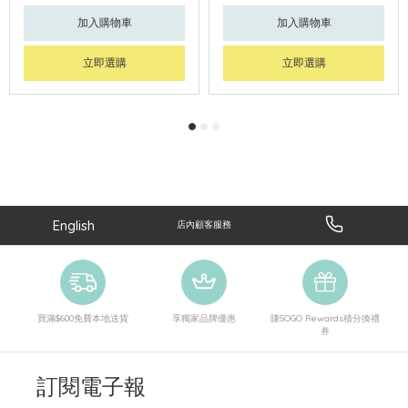
加入購物車
加入購物車
立即選購
立即選購
English
店內顧客服務
買滿$600免費本地送貨
享獨家品牌優惠
賺SOGO Rewards積分換禮
券
訂閱電子報