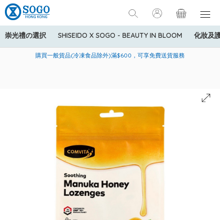
崇光禮の選択
SHISEIDO X SOGO - BEAUTY IN BLOOM
化妝及
寄送中國內地服務只適用於指定商品，若訂單金額少於HK$600(折
美國運通Explorer®信用卡會員購物禮遇：高達5%簽賬回贈！
購買一般貨品(冷凍食品除外)滿$600，可享免費送貨服務
扣後之消費金額計算)，送貨費用為HK$90。若訂單金額HK$600或
以上(折扣後之消費金額計算)，送貨費用以每箱計算首1公斤為
HK$75，其後每額外1公斤運費加收HK$16。