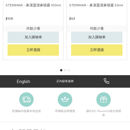
STERIMAR - 鼻潔靈潔鼻噴霧 100ml
STERIMAR - 鼻潔靈潔鼻噴霧 50ml
$108
$63
尚餘少量
尚餘少量
加入購物車
加入購物車
立即選購
立即選購
English
店內顧客服務
買滿$600免費本地送貨
享獨家品牌優惠
賺SOGO Rewards積分換禮
券