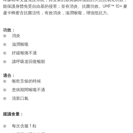
能保護身體免受自由基的侵害；並有消炎、抗菌功效。UMF™ 10+ 麥
蘆卡蜂蜜含抗菌活性，有效消炎，滋潤喉嚨，增強抵抗力。
功效：
消炎
滋潤喉嚨
紓緩喉痛不適
讓呼吸道回復暢順
適合：
喉乾舌燥的時候
患病期間喉嚨不適
清新口氣
建議食量：
每次含服 1 粒