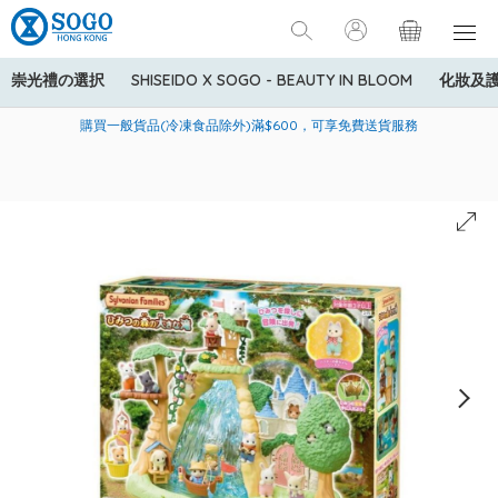
崇光禮の選択
SHISEIDO X SOGO - BEAUTY IN BLOOM
化妝及
寄送中國內地服務只適用於指定商品，若訂單金額少於HK$600(折
美國運通Explorer®信用卡會員購物禮遇：高達5%簽賬回贈！
購買一般貨品(冷凍食品除外)滿$600，可享免費送貨服務
扣後之消費金額計算)，送貨費用為HK$90。若訂單金額HK$600或
以上(折扣後之消費金額計算)，送貨費用以每箱計算首1公斤為
HK$75，其後每額外1公斤運費加收HK$16。