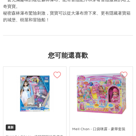
奇寶寶。
秘密森林瀑布驚險刺激，寶寶可以從大瀑布滑下來、更有隱藏著寶箱
的城堡、樹屋和冒險船！
您可能還喜歡
最新
Mell Chan - 口袋咪露 - 豪華套裝