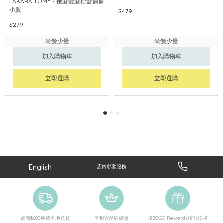
TAKARA TOMY - 接髮變髮粉藍偶像
小翼
$479
$279
尚餘少量
尚餘少量
加入購物車
加入購物車
立即選購
立即選購
English
店內顧客服務
買滿$600免費本地送貨
享獨家品牌優惠
賺SOGO Rewards積分換禮