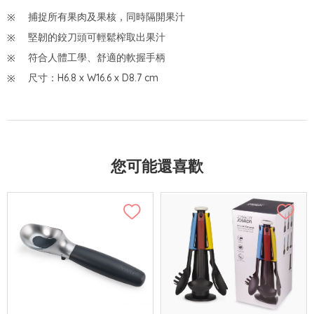
捕捉所有果肉及果核，同時隔開果汁
堅韌的鉸刀頭可輕鬆榨取出果汁
符合人體工學、舒適的軟握手柄
尺寸：H6.8 x W16.6 x D8.7 cm
您可能還喜歡