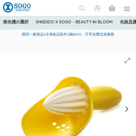
崇光禮の選択
SHISEIDO X SOGO - BEAUTY IN BLOOM
化妝及
寄送中國內地服務只適用於指定商品，若訂單金額少於HK$600(折
美國運通Explorer®信用卡會員購物禮遇：高達5%簽賬回贈！
購買一般貨品(冷凍食品除外)滿$600，可享免費送貨服務
扣後之消費金額計算)，送貨費用為HK$90。若訂單金額HK$600或
以上(折扣後之消費金額計算)，送貨費用以每箱計算首1公斤為
HK$75，其後每額外1公斤運費加收HK$16。