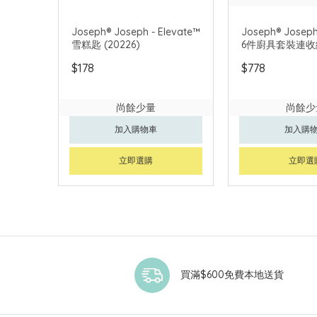
Joseph® Joseph - Elevate™
Joseph® Joseph
雪糕匙 (20226)
6件廚具套裝連收
$178
$778
尚餘少量
尚餘少
加入購物車
加入購
立即選購
立即選
買滿$600免費本地送貨