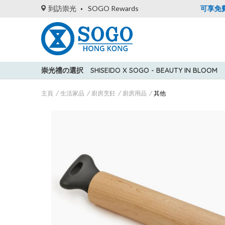
高達5%簽賬回贈！
到訪崇光
購買一般貨品(冷凍食品除外)滿$600，可享免費送
SOGO Rewards
崇光禮の選択
SHISEIDO X SOGO - BEAUTY IN BLOOM
主頁
生活家品
廚房烹飪
廚房用品
其他