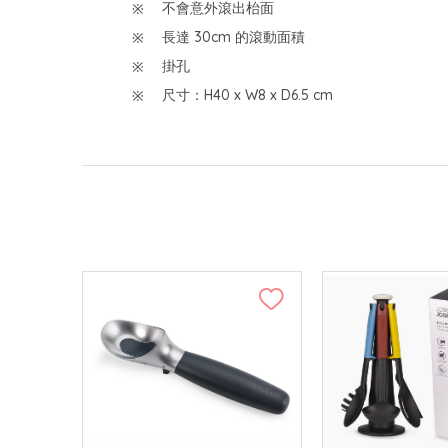
不會意外滾出枱面
長達 30cm 的滾動面積
掛孔
尺寸：H40 x W8 x D6.5 cm