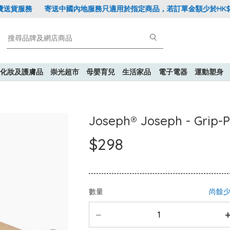
貨服務
寄送中國內地服務只適用於指定商品，若訂單金額少於HK$600(折
化妝及護膚品
崇光超市
母嬰育兒
生活家品
電子電器
運動塑身
Joseph® Joseph - Gri
$298
數量
尚餘