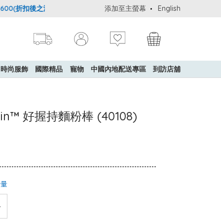
扣後之消費金額計算)，送貨費用為HK$90。若訂單金額HK$600或以上
添加至主螢幕
English
時尚服飾
國際精品
寵物
中國內地配送專區
到訪店舖
p-Pin™ 好握持麵粉棒 (40108)
少量