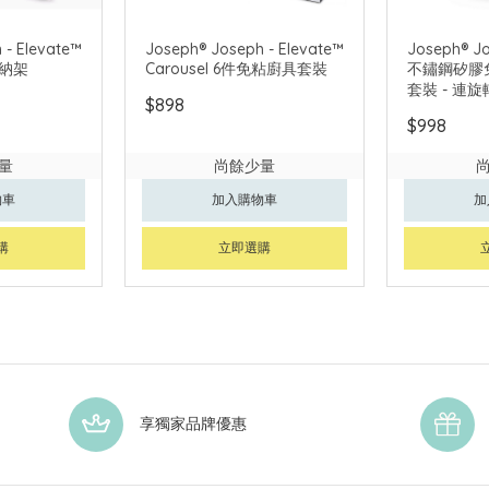
 - Elevate™
Joseph® Joseph - Elevate™
Joseph® Jo
納架
Carousel 6件免粘廚具套裝
不鏽鋼矽膠
套裝 - 連旋轉
$898
$998
量
尚餘少量
物車
加入購物車
加
購
立即選購
享獨家品牌優惠