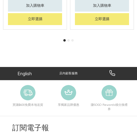
加入購物車
加入購物車
立即選購
立即選購
English
店內顧客服務
買滿$600免費本地送貨
享獨家品牌優惠
賺SOGO Rewards積分換禮
券
訂閱電子報