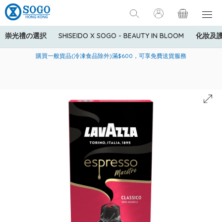
崇光禮の選択
SHISEIDO X SOGO - BEAUTY IN BLOOM
化妝及
寄送中國內地服務只適用於指定商品，若訂單金額少於HK$600(折
美國運通Explorer®信用卡會員購物禮遇：高達5%簽賬回贈！
購買一般貨品(冷凍食品除外)滿$600，可享免費送貨服務
扣後之消費金額計算)，送貨費用為HK$90。若訂單金額HK$600或
以上(折扣後之消費金額計算)，送貨費用以每箱計算首1公斤為
HK$75，其後每額外1公斤運費加收HK$16。