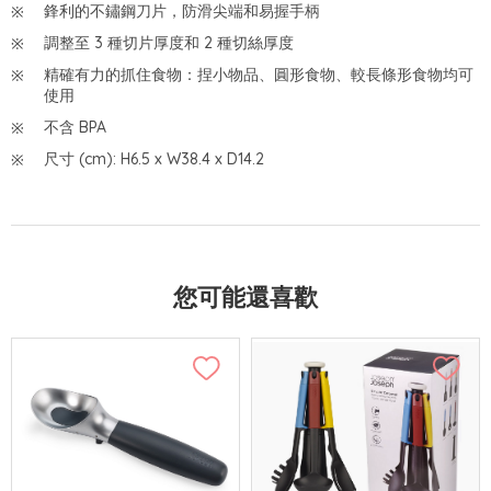
鋒利的不鏽鋼刀片，防滑尖端和易握手柄
調整至 3 種切片厚度和 2 種切絲厚度
精確有力的抓住食物：捏小物品、圓形食物、較長條形食物均可
使用
不含 BPA
尺寸 (cm): H6.5 x W38.4 x D14.2
您可能還喜歡