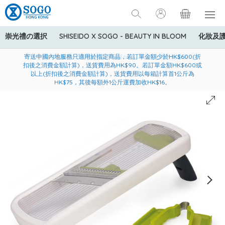
崇光禮の選択
SHISEIDO X SOGO - BEAUTY IN BLOOM
化妝及
寄送中國內地服務只適用於指定商品，若訂單金額少於HK$600(折
美國運通Explorer®信用卡會員購物禮遇：高達5%簽賬回贈！
購買一般貨品(冷凍食品除外)滿$600，可享免費送貨服務
扣後之消費金額計算)，送貨費用為HK$90。若訂單金額HK$600或
以上(折扣後之消費金額計算)，送貨費用以每箱計算首1公斤為
HK$75，其後每額外1公斤運費加收HK$16。