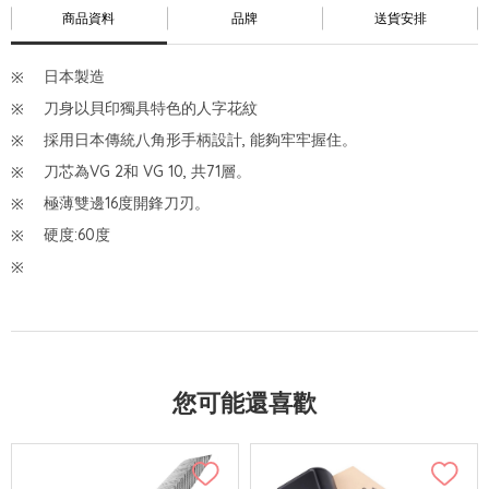
商品資料
品牌
送貨安排
日本製造
刀身以貝印獨具特色的人字花紋
採用日本傳統八角形手柄設計, 能夠牢牢握住。
刀芯為VG 2和 VG 10, 共71層。
極薄雙邊16度開鋒刀刃。
硬度:60度
您可能還喜歡