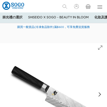
崇光禮の選択
SHISEIDO X SOGO - BEAUTY IN BLOOM
化妝及
寄送中國內地服務只適用於指定商品，若訂單金額少於HK$600(折
美國運通Explorer®信用卡會員購物禮遇：高達5%簽賬回贈！
購買一般貨品(冷凍食品除外)滿$600，可享免費送貨服務
扣後之消費金額計算)，送貨費用為HK$90。若訂單金額HK$600或
以上(折扣後之消費金額計算)，送貨費用以每箱計算首1公斤為
HK$75，其後每額外1公斤運費加收HK$16。