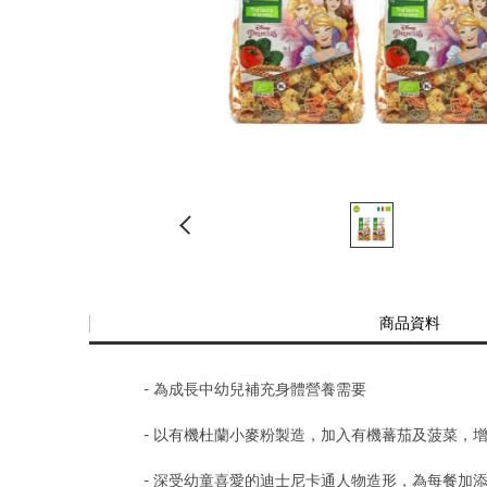
商品資料
- 為成長中幼兒補充身體營養需要
- 以有機杜蘭小麥粉製造，加入有機蕃茄及菠菜，
- 深受幼童喜愛的迪士尼卡通人物造形，為每餐加