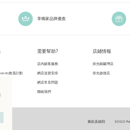
享獨家品牌優惠
光
需要幫助?
店鋪情報
店內顧客服務
崇光銅鑼灣店
wards會員計劃
網店送貨安排
崇光啟德店
網店常見問題
，
聯絡我們
的
條款及細則
SOGO 