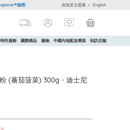
orer®信用卡會員購物禮遇：高達5%簽賬回贈！
添加至主螢幕
購買一般貨品(冷凍食品
English
時尚服飾
國際精品
寵物
中國內地配送專區
到訪店舖
意粉 (蕃茄菠菜) 300g - 迪士尼
缺貨