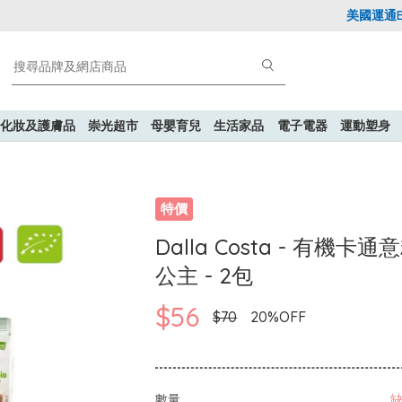
美國運通Expl
化妝及護膚品
崇光超市
母嬰育兒
生活家品
電子電器
運動塑身
特價
Dalla Costa - 有機卡通
公主 - 2包
$56
$70
20%OFF
數量