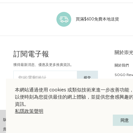
買滿$600免費本地送貨
訂閱電子報
關於崇
獲得最新消息、優惠及更多推廣資訊。
關於我們
SOGO Re
您的電郵地址
提交
本網站通過使用 cookies 或類似技術來進一步改善功能
以便時刻為您提供最佳的網上體驗，並提供您會感興趣
資訊。
私隱政策聲明
版權聲明 © 2026 崇光(香港)百貨有限公司 版權所有 不得轉載
同意
貴金屬及寶石A類註冊交易商號碼︰A-B-24-01-04905