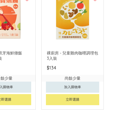
西班牙海鮮燉飯
裸廚房 - 兒童雞肉咖哩調理包
裝
3入裝
$134
尚餘少量
尚餘少量
入購物車
加入購物車
立即選購
立即選購