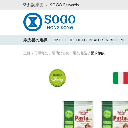
到訪崇光
SOGO Rewards
崇光禮の選択
SHISEIDO X SOGO - BEAUTY IN BLOOM
主頁
母嬰育兒
嬰幼兒餵食
嬰兒食品
粥粉麵飯