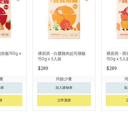
炊飯150g x
裸廚房 - 白醬雞肉起司燉飯
裸廚房 - 
150g x 5入裝
150g x 5入
$289
$289
量
尚餘少量
物車
加入購物車
加
購
立即選購