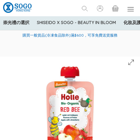
崇光禮の選択
SHISEIDO X SOGO - BEAUTY IN BLOOM
化妝及
寄送中國內地服務只適用於指定商品，若訂單金額少於HK$600(折
美國運通Explorer®信用卡會員購物禮遇：高達5%簽賬回贈！
購買一般貨品(冷凍食品除外)滿$600，可享免費送貨服務
扣後之消費金額計算)，送貨費用為HK$90。若訂單金額HK$600或
以上(折扣後之消費金額計算)，送貨費用以每箱計算首1公斤為
HK$75，其後每額外1公斤運費加收HK$16。