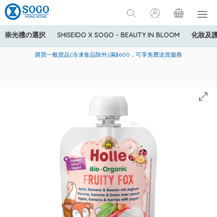
崇光禮の選択
SHISEIDO X SOGO - BEAUTY IN BLOOM
化妝及
寄送中國內地服務只適用於指定商品，若訂單金額少於HK$600(折
美國運通Explorer®信用卡會員購物禮遇：高達5%簽賬回贈！
購買一般貨品(冷凍食品除外)滿$600，可享免費送貨服務
扣後之消費金額計算)，送貨費用為HK$90。若訂單金額HK$600或
以上(折扣後之消費金額計算)，送貨費用以每箱計算首1公斤為
HK$75，其後每額外1公斤運費加收HK$16。