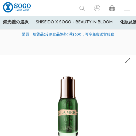
崇光禮の選択
SHISEIDO X SOGO - BEAUTY IN BLOOM
化妝及
寄送中國內地服務只適用於指定商品，若訂單金額少於HK$600(折
美國運通Explorer®信用卡會員購物禮遇：高達5%簽賬回贈！
購買一般貨品(冷凍食品除外)滿$600，可享免費送貨服務
扣後之消費金額計算)，送貨費用為HK$90。若訂單金額HK$600或
以上(折扣後之消費金額計算)，送貨費用以每箱計算首1公斤為
HK$75，其後每額外1公斤運費加收HK$16。