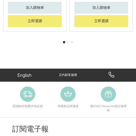
加入購物車
加入購物車
立即選購
立即選購
English
店內顧客服務
買滿$600免費本地送貨
享獨家品牌優惠
賺SOGO Rewards積分換禮
券
訂閱電子報