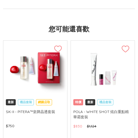
您可能還喜歡
最新
禮品套裝
網購店取
特價
最新
禮品套裝
可中國內地配送
網購店取
可中國內地配送
SK-II - PITERA™皇牌晶透套裝
POLA - WHITE SHOT 炫白重點精
華霜套裝
$750
$830
$1,124