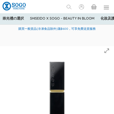
崇光禮の選択
SHISEIDO X SOGO - BEAUTY IN BLOOM
化妝及
寄送中國內地服務只適用於指定商品，若訂單金額少於HK$600(折
美國運通Explorer®信用卡會員購物禮遇：高達5%簽賬回贈！
購買一般貨品(冷凍食品除外)滿$600，可享免費送貨服務
扣後之消費金額計算)，送貨費用為HK$90。若訂單金額HK$600或
以上(折扣後之消費金額計算)，送貨費用以每箱計算首1公斤為
HK$75，其後每額外1公斤運費加收HK$16。