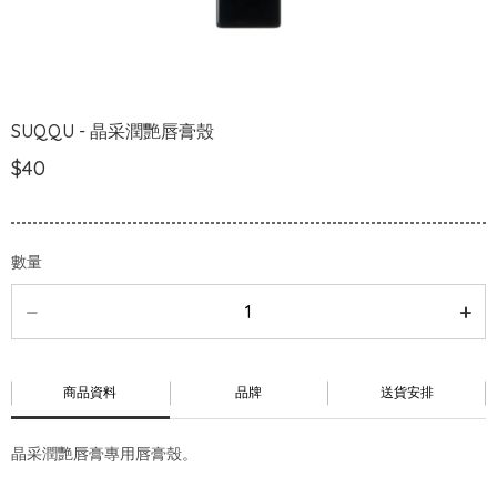
SUQQU - 晶采潤艷唇膏殼
$40
數量
商品資料
品牌
送貨安排
晶采潤艷唇膏專用唇膏殼。