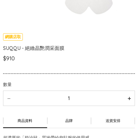
網購店取
SUQQU - 絕緻晶艷潤采面膜
$910
數量
商品資料
品牌
送貨安排
超濃厚的「奶油狀」質地帶給您貼服的使用感。