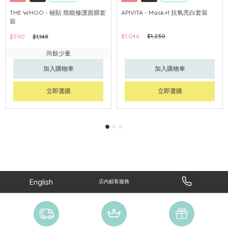
網購店取
可中國內地配送
網購店取
可中國內地配送
THE WHOO - 秘貼 煥能修護面膜套
APIVITA - Mask+1 抗氧亮白套裝
裝
$1,046
$1,230
$590
$1,148
尚餘少量
加入購物車
加入購物車
立即選購
立即選購
English
店內顧客服務