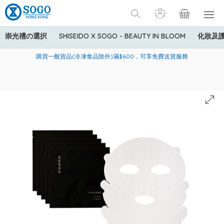
崇光禮の選択
SHISEIDO X SOGO - BEAUTY IN BLOOM
化妝及
寄送中國內地服務只適用於指定商品，若訂單金額少於HK$600(折
美國運通Explorer®信用卡會員購物禮遇：高達5%簽賬回贈！
購買一般貨品(冷凍食品除外)滿$600，可享免費送貨服務
扣後之消費金額計算)，送貨費用為HK$90。若訂單金額HK$600或
以上(折扣後之消費金額計算)，送貨費用以每箱計算首1公斤為
HK$75，其後每額外1公斤運費加收HK$16。