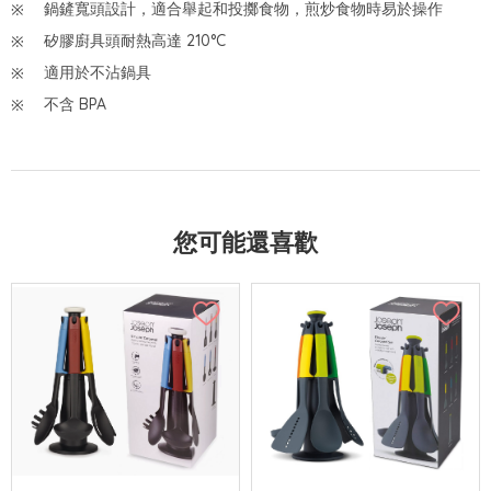
鍋鏟寬頭設計，適合舉起和投擲食物，煎炒食物時易於操作
矽膠廚具頭耐熱高達 210°C
適用於不沾鍋具
不含 BPA
您可能還喜歡