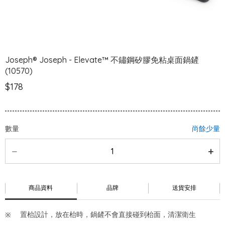
Joseph® Joseph - Elevate™ 不鏽鋼矽膠免粘桌面鍋鏟
(10570)
$178
數量
尚餘少量
商品資料
品牌
送貨安排
置枱設計，放在枱時，鍋鏟不會直接碰到枱面，清潔衛生