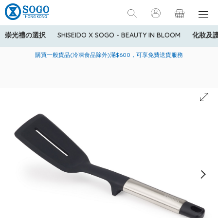
崇光禮の選択
SHISEIDO X SOGO - BEAUTY IN BLOOM
化妝及
寄送中國內地服務只適用於指定商品，若訂單金額少於HK$600(折
美國運通Explorer®信用卡會員購物禮遇：高達5%簽賬回贈！
購買一般貨品(冷凍食品除外)滿$600，可享免費送貨服務
扣後之消費金額計算)，送貨費用為HK$90。若訂單金額HK$600或
以上(折扣後之消費金額計算)，送貨費用以每箱計算首1公斤為
HK$75，其後每額外1公斤運費加收HK$16。