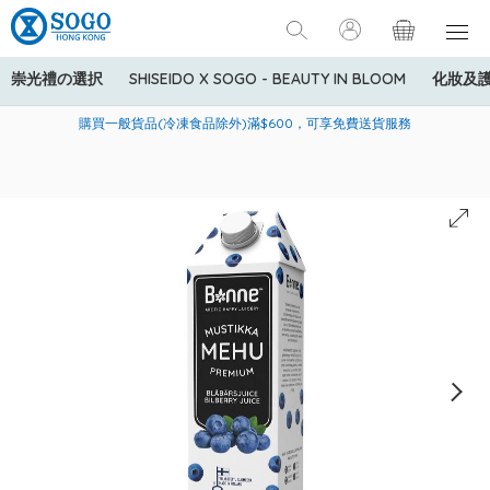
崇光禮の選択
SHISEIDO X SOGO - BEAUTY IN BLOOM
化妝及
寄送中國內地服務只適用於指定商品，若訂單金額少於HK$600(折
美國運通Explorer®信用卡會員購物禮遇：高達5%簽賬回贈！
購買一般貨品(冷凍食品除外)滿$600，可享免費送貨服務
扣後之消費金額計算)，送貨費用為HK$90。若訂單金額HK$600或
以上(折扣後之消費金額計算)，送貨費用以每箱計算首1公斤為
HK$75，其後每額外1公斤運費加收HK$16。