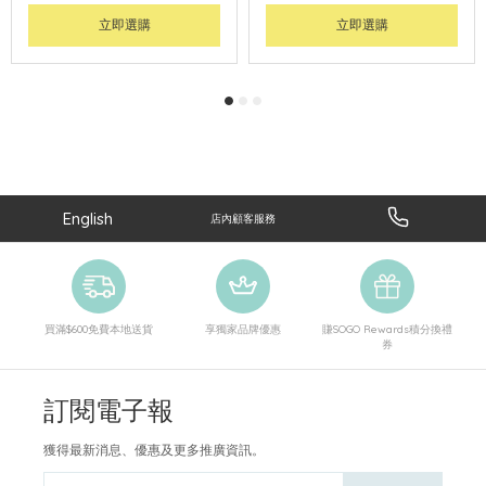
立即選購
立即選購
English
店內顧客服務
買滿$600免費本地送貨
享獨家品牌優惠
賺SOGO Rewards積分換禮
券
訂閱電子報
獲得最新消息、優惠及更多推廣資訊。