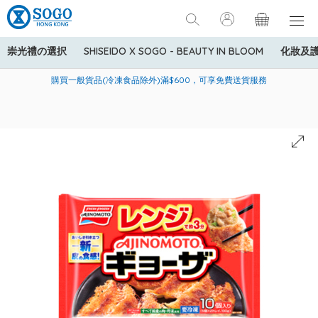
崇光禮の選択
SHISEIDO X SOGO - BEAUTY IN BLOOM
化妝及
寄送中國內地服務只適用於指定商品，若訂單金額少於HK$600(折
美國運通Explorer®信用卡會員購物禮遇：高達5%簽賬回贈！
購買一般貨品(冷凍食品除外)滿$600，可享免費送貨服務
扣後之消費金額計算)，送貨費用為HK$90。若訂單金額HK$600或
以上(折扣後之消費金額計算)，送貨費用以每箱計算首1公斤為
HK$75，其後每額外1公斤運費加收HK$16。