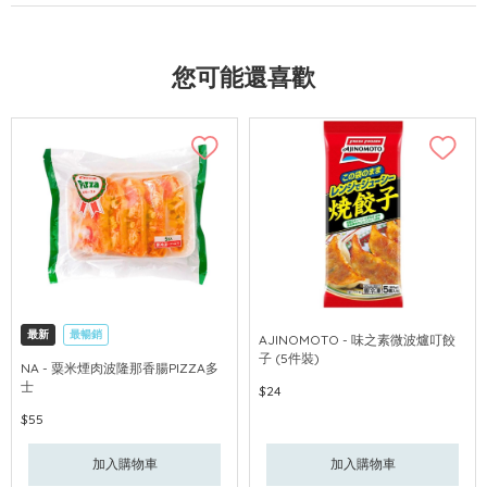
您可能還喜歡
最新
最暢銷
AJINOMOTO - 味之素微波爐叮餃
子 (5件裝)
NA - 粟米煙肉波隆那香腸PIZZA多
士
$24
$55
加入購物車
加入購物車