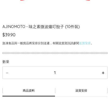
AJINOMOTO - 味之素微波爐叮餃子 (10件裝)
$39.90
急凍食品與一般貨品將安排分別送遞，有關送貨資訊請參閱
送貨安排
。
數量
商品資料
送貨安排