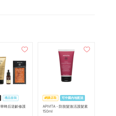
禮品套裝
網購店取
可中國內地配送
可中國內地配送
 - 奢華蜂后逆齡修護
APIVITA - 防脫髮激活護髮素
150ml