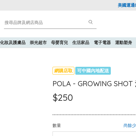
美國運通Exp
化妝及護膚品
崇光超市
母嬰育兒
生活家品
電子電器
運動塑身
網購店取
可中國內地配送
POLA - GROWING SHOT
$250
數量
尚餘