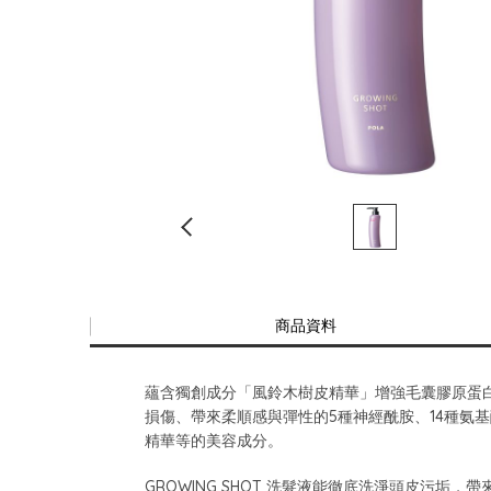
商品資料
蘊含獨創成分「風鈴木樹皮精華」增強毛囊膠原蛋
損傷、帶來柔順感與彈性的5種神經酰胺、14種氨
精華等的美容成分。
GROWING SHOT 洗髮液能徹底洗淨頭皮污垢