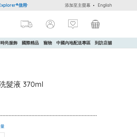
lorer®信用卡會員購物禮遇：高達5%簽賬回贈！
添加至主螢幕
購買一般貨品(冷凍食
English
時尚服飾
國際精品
寵物
中國內地配送專區
到訪店舖
 洗髮液 370ml
少量