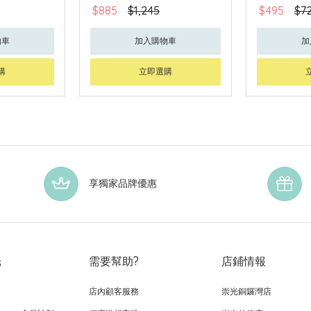
$885
$1,245
$495
$7
物車
加入購物車
加
購
立即選購
享獨家品牌優惠
光
需要幫助?
店鋪情報
店內顧客服務
崇光銅鑼灣店