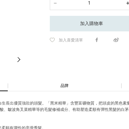
加入購物車
加入喜愛清單
品牌
白生長出優質強壯的頭髮。「黑米精華」含豐富礦物質，把頭皮的黑色素
基酸、皺波角叉菜精華等的毛髮修補成分、有助塑造柔順有彈性黑髮的白
，帶來柔順有彈性的亮滑秀髮。