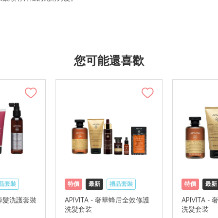
您可能還喜歡
品套裝
特價
最新
禮品套裝
特價
最新
國內地配送
網購店取
可中國內地配送
網購店取
步防掉髮洗護套裝
APIVITA - 奢華蜂后全效修護
APIVITA
洗髮套裝
洗髮套裝