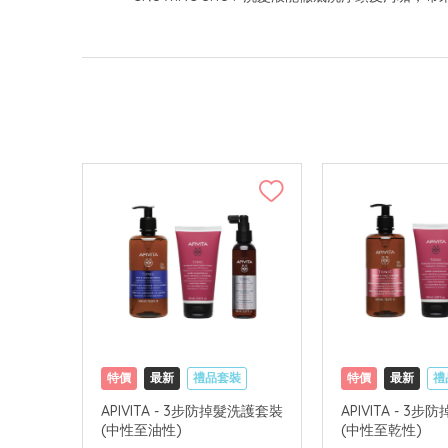
特價
最新
禮品套裝
特價
最新
禮
網購店取
可中國內地配送
網購店取
可中
APIVITA - 3步防掉髮洗護套裝
APIVITA - 3
(中性至油性)
(中性至乾性)