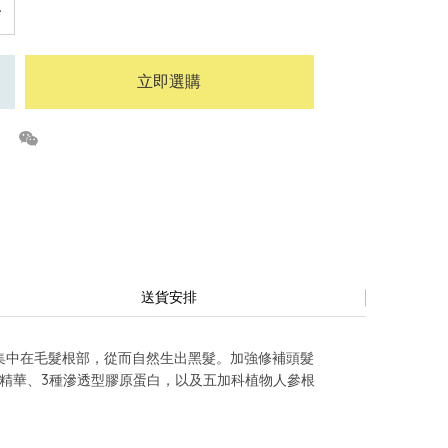
立即選購
送貨安排
集中在毛髮根部，從而自然生出黑髮。加強修補頭髮
茅精華、3種滲透型膠原蛋白，以及五加科植物人參根