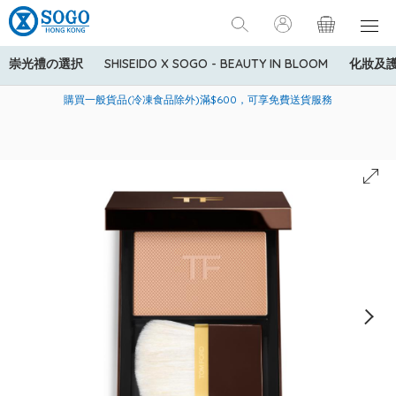
崇光禮の選択
SHISEIDO X SOGO - BEAUTY IN BLOOM
化妝及
寄送中國內地服務只適用於指定商品，若訂單金額少於HK$600(折
美國運通Explorer®信用卡會員購物禮遇：高達5%簽賬回贈！
購買一般貨品(冷凍食品除外)滿$600，可享免費送貨服務
扣後之消費金額計算)，送貨費用為HK$90。若訂單金額HK$600或
以上(折扣後之消費金額計算)，送貨費用以每箱計算首1公斤為
HK$75，其後每額外1公斤運費加收HK$16。