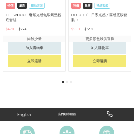
特價
最新
禮品套裝
特價
最新
禮品套裝
網購店取
可中國內地配送
網購店取
可中國內地配送
THE WHOO - 奢耀光感無瑕氣墊粉
DECORTÉ - 日系光感 / 霧感底妝套
底套裝
裝 D
$470
$724
$550
$638
尚餘少量
更多顏色以供選擇
加入購物車
加入購物車
立即選購
立即選購
English
店內顧客服務