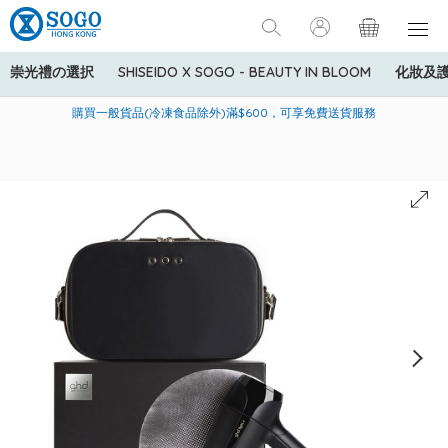
崇光禮の選択
SHISEIDO X SOGO - BEAUTY IN BLOOM
化妝及
寄送中國內地服務只適用於指定商品，若訂單金額少於HK$600(折
美國運通Explorer®信用卡會員購物禮遇：高達5%簽賬回贈！
購買一般貨品(冷凍食品除外)滿$600，可享免費送貨服務
扣後之消費金額計算)，送貨費用為HK$90。若訂單金額HK$600或
以上(折扣後之消費金額計算)，送貨費用以每箱計算首1公斤為
HK$75，其後每額外1公斤運費加收HK$16。