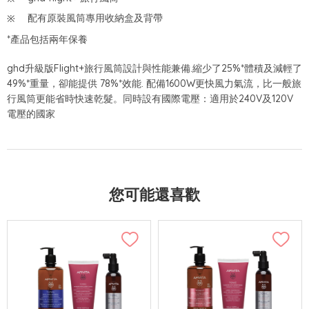
配有原裝風筒專用收納盒及背帶
*產品包括兩年保養
ghd升級版Flight+旅行風筒設計與性能兼備.縮少了25%*體積及減輕了
49%*重量，卻能提供 78%*效能. 配備1600W更快風力氣流，比一般旅
行風筒更能省時快速乾髮。同時設有國際電壓：適用於240V及120V
電壓的國家
您可能還喜歡