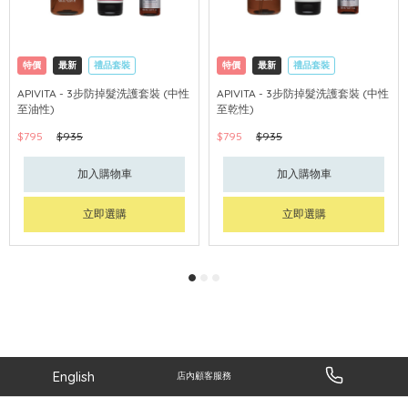
特價
最新
禮品套裝
特價
最新
禮品套裝
網購店取
可中國內地配送
網購店取
可中國內地配送
APIVITA - 3步防掉髮洗護套裝 (中性
APIVITA - 3步防掉髮洗護套裝 (中性
至油性)
至乾性)
$795
$935
$795
$935
加入購物車
加入購物車
立即選購
立即選購
English
店內顧客服務